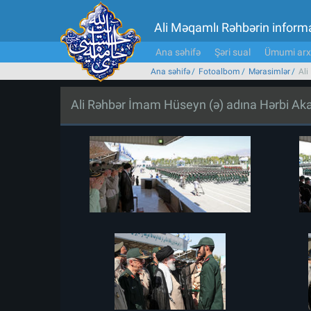
Ali Məqamlı Rəhbərin inform
Ana səhifə
Şəri sual
Ümumi arx
Ana səhifə
Fotoalbom
Mərasimlər
Ali
Ali Rəhbər İmam Hüseyn (ə) adına Hərbi Aka