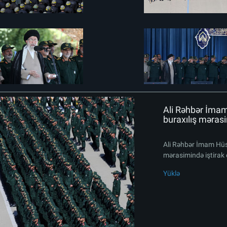
Ali Rəhbər İma
buraxılış mərasi
Ali Rəhbər İmam Hüs
mərasimində iştirak 
Yüklə