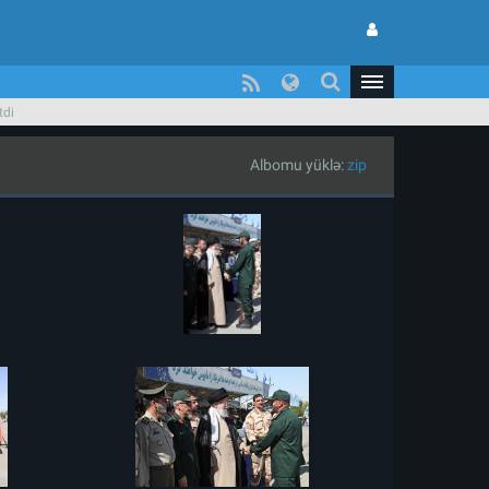
tdi
Albomu yüklə:
zip