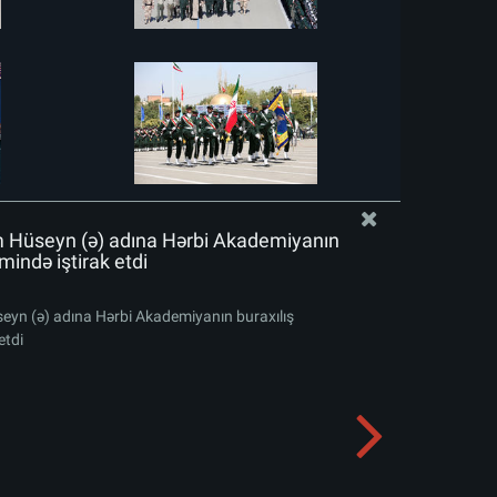
m Hüseyn (ə) adına Hərbi Akademiyanın
mində iştirak etdi
eyn (ə) adına Hərbi Akademiyanın buraxılış
etdi