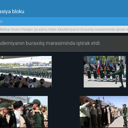
asiya bloku
iv
 Rəhbər İmam Hüseyn (ə) adına Hərbi Akademiyanın buraxılış mərasimində iştirak e
demiyanın buraxılış mərasimində iştirak etdi