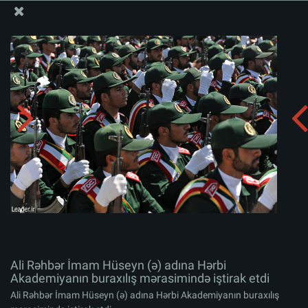
Ali Məqamlı Rəhbərin informasiya bloku
Ali Rəhbər İmam Hüseyn (ə) adına Hərbi Akademiyanın
buraxılış mərasimində iştirak etdi
Albomu yüklə:
zip
Ali Rəhbər İmam Hüseyn (ə) adına Hərbi
Akademiyanın buraxılış mərasimində iştirak etdi
Ali Rəhbər İmam Hüseyn (ə) adına Hərbi Akademiyanın buraxılış