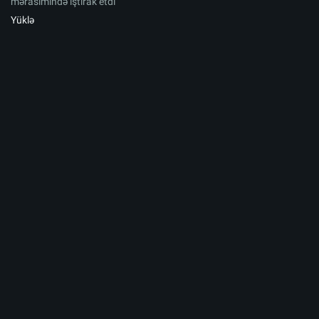
mərasimində iştirak etdi
Yüklə