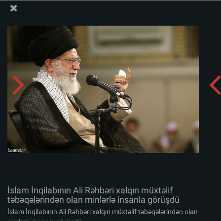
Ali Məqamlı Rəhbərin informasiya bloku
İslam İnqilabının Ali Rəhbəri xalqın müxtəlif
təbəqələrindən olan minlərlə insanla görüşdü
Albomu yüklə:
zip
İslam İnqilabının Ali Rəhbəri xalqın müxtəlif
təbəqələrindən olan minlərlə insanla görüşdü
İslam İnqilabının Ali Rəhbəri xalqın müxtəlif təbəqələrindən olan