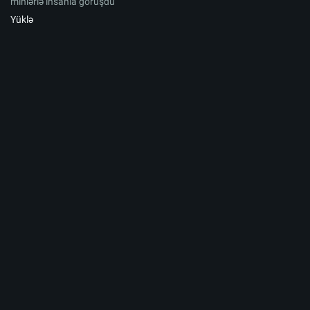
minlərlə insanla görüşdü
Yüklə