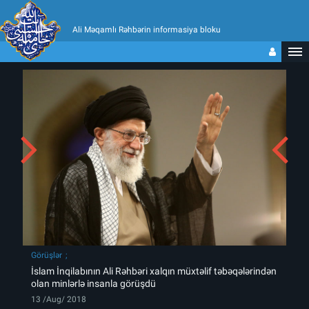
Ali Məqamlı Rəhbərin informasiya bloku
Görüşlər
İslam İnqilabının Ali Rəhbəri xalqın müxtəlif təbəqələrindən
olan minlərlə insanla görüşdü
13 /Aug/ 2018