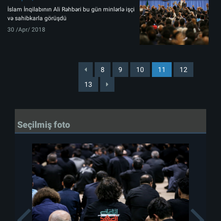
İslam İnqilabının Ali Rəhbəri bu gün minlərlə işçi
və sahibkarla görüşdü
30 /Apr/ 2018
8
9
10
11
12
13
Seçilmiş foto
Previous