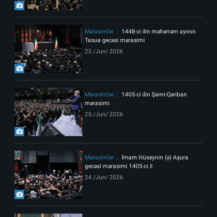
Mərasimlər
1448-ci ilin məhərrəm ayının
Tasua gecəsi mərasimi
23 /Jun/ 2026
Mərasimlər
1405-ci ilin Şami-Qəriban
mərasimi
25 /Jun/ 2026
Mərasimlər
İmam Hüseynin (ə) Aşura
gecəsi mərasimi 1405-ci il
24 /Jun/ 2026