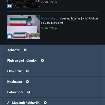
2 /Jul/ 2026
Mərasimlər
İslam İnqilabının Şəhid Rəhbəri
ilə Vida Mərasimi
3 /Jul/ 2026
Xəbərlər
Fiqh və şəri hökmlər
Eksklüziv
Kitabxana
Fotoalbom
Ali Məqamlı Rəhbərlik