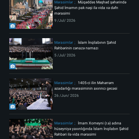
Mərasimlər
Müqəddəs Məşhəd şəhərində
Şəhid İmamın pak nəşi ilə vida və dəfn
mərasimi
9 /Jul/ 2026
Mərasimlər
İslam İnqilabının Şəhid
Rəhbərinin cənazə namazı
5 /Jul/ 2026
Mərasimlər
1405-ci ilin Məhərrəm
əzadarlığı mərasiminin axırıncı gecəsi
26 /Jun/ 2026
Mərasimlər
İmam Xomeyni (r.ə) adına
hüseyniyə yaxınlığında İslam İnqilabın Şəhid
Rəhbəri ilə vida mərasimi