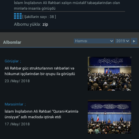
İslam İnqilabının Ali Rəhbəri xalqın müxtəlif təbəqələrindən olan
minlərlə insanla görüşdü
[ Şəkillərin sayı : 38 ]
Albomu yüklə:
zip
Albomlar
Görüşlər
Ali Rəhbər güc strukturlarının rəhbərləri və
hökumət işçilərindən bir qrupu ilə görüşdü
23 /May/ 2018
Mərasimlər
İslam İnqilabının Ali Rəhbəri “Qurani-Kərimlə
ünsiyyət” adlı məclisdə iştirak etdi
17 /May/ 2018