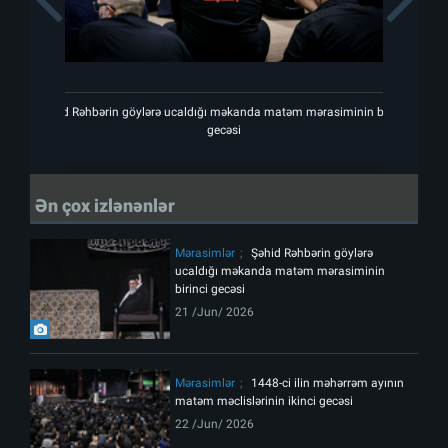
Şəhid Rəhbərin göylərə ucaldığı məkanda matəm mərasiminin birinci
Şəhid
gecəsi
Ən çox izlənənlər
Mərasimlər
Şəhid Rəhbərin göylərə
ucaldığı məkanda matəm mərasiminin
birinci gecəsi
21 /Jun/ 2026
Mərasimlər
1448-ci ilin məhərrəm ayının
matəm məclislərinin ikinci gecəsi
22 /Jun/ 2026