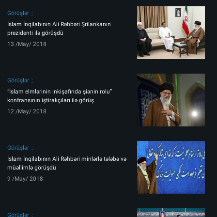
Görüşlər
İslam İnqilabının Ali Rəhbəri Şrilankanın
prezidenti ilə görüşdü
13 /May/ 2018
Görüşlər
“İslam elmlərinin inkişafında şiənin rolu”
konfransının iştirakçıları ilə görüş
12 /May/ 2018
Görüşlər
İslam İnqilabının Ali Rəhbəri minlərlə tələbə və
müəllimlə görüşdü
9 /May/ 2018
Görüşlər