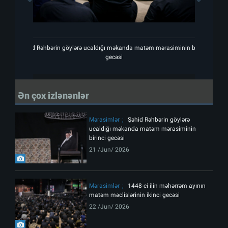
Şəhid Rəhbərin göylərə ucaldığı məkanda matəm mərasiminin birinci
Şəhid R
gecəsi
Ən çox izlənənlər
Mərasimlər
Şəhid Rəhbərin göylərə
ucaldığı məkanda matəm mərasiminin
birinci gecəsi
21 /Jun/ 2026
Mərasimlər
1448-ci ilin məhərrəm ayının
matəm məclislərinin ikinci gecəsi
22 /Jun/ 2026