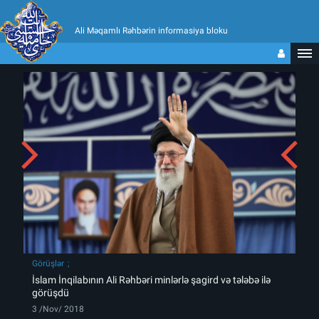
Ali Məqamlı Rəhbərin informasiya bloku
Görüşlər
İslam İnqilabının Ali Rəhbəri minlərlə şagird və tələbə ilə
görüşdü
3 /Nov/ 2018