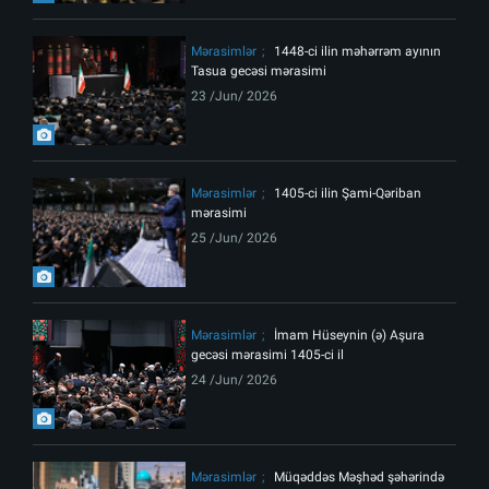
Mərasimlər
1448-ci ilin məhərrəm ayının
Tasua gecəsi mərasimi
23 /Jun/ 2026
Mərasimlər
1405-ci ilin Şami-Qəriban
mərasimi
25 /Jun/ 2026
Mərasimlər
İmam Hüseynin (ə) Aşura
gecəsi mərasimi 1405-ci il
24 /Jun/ 2026
Mərasimlər
Müqəddəs Məşhəd şəhərində