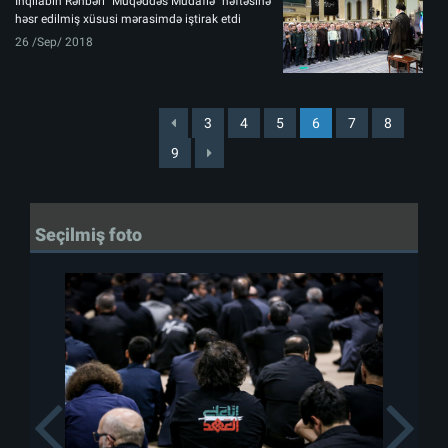
İnqilabın Rəhbəri “Müqəddəs Müdafiə” həftəsinə
həsr edilmiş xüsusi mərasimdə iştirak etdi
26 /Sep/ 2018
3
4
5
6
7
8
9
Seçilmiş foto
Previous