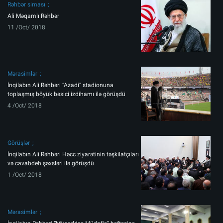
Rəhbər siması
Ali Məqamlı Rəhbər
11 /Oct/ 2018
Mərasimlər
İnqilabın Ali Rəhbəri “Azadi” stadionuna
toplaşmış böyük bəsici izdihamı ilə görüşdü
4 /Oct/ 2018
Görüşlər
İnqilabın Ali Rəhbəri Həcc ziyarətinin təşkilatçıları
və cavabdeh şəxsləri ilə görüşdü
1 /Oct/ 2018
Mərasimlər