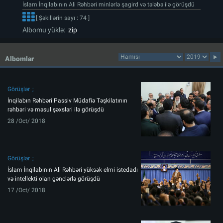
İslam İnqilabının Ali Rəhbəri minlərlə şagird və tələbə ilə görüşdü
[ Şəkillərin sayı : 74 ]
Albomu yüklə:
zip
Albomlar
Görüşlər
İnqilabın Rəhbəri Passiv Müdafiə Təşkilatının
rəhbəri və məsul şəxsləri ilə görüşdü
28 /Oct/ 2018
Görüşlər
İslam İnqilabının Ali Rəhbəri yüksək elmi istedadı
və intellekti olan gənclərlə görüşdü
17 /Oct/ 2018