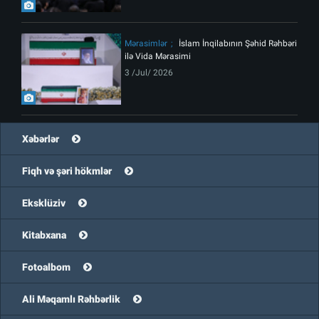
Mərasimlər
İslam İnqilabının Şəhid Rəhbəri
ilə Vida Mərasimi
3 /Jul/ 2026
Xəbərlər
Fiqh və şəri hökmlər
Eksklüziv
Kitabxana
Fotoalbom
Ali Məqamlı Rəhbərlik