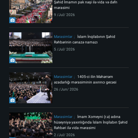
Şəhid İmamın pak nəşi ilə vida və dəfn
mərasimi
9 /Jul/ 2026
Mərasimlər
İslam İnqilabının Şəhid
Rəhbərinin cənazə namazı
5 /Jul/ 2026
Mərasimlər
1405-ci ilin Məhərrəm
əzadarlığı mərasiminin axırıncı gecəsi
26 /Jun/ 2026
Mərasimlər
İmam Xomeyni (r.ə) adına
hüseyniyə yaxınlığında İslam İnqilabın Şəhid
Rəhbəri ilə vida mərasimi
2 /Jul/ 2026