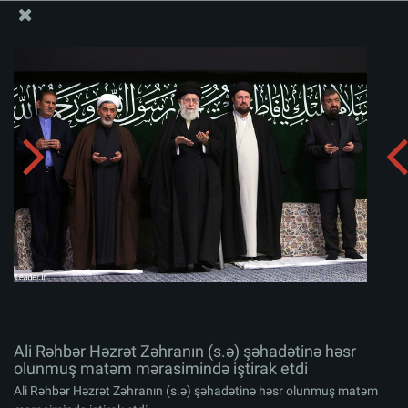
Ali Məqamlı Rəhbərin informasiya bloku
Ali Rəhbər Həzrət Zəhranın (s.ə) şəhadətinə həsr
olunmuş matəm mərasimində iştirak etdi
Albomu yüklə:
zip
Ali Rəhbər Həzrət Zəhranın (s.ə) şəhadətinə həsr
olunmuş matəm mərasimində iştirak etdi
Ali Rəhbər Həzrət Zəhranın (s.ə) şəhadətinə həsr olunmuş matəm