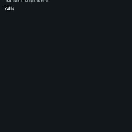
mərasimində iştirak etdi
Yüklə