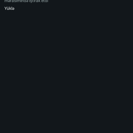
mərasimində iştirak etdi
Yüklə