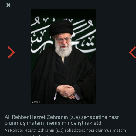
Ali Məqamlı Rəhbərin informasiya bloku
Ali Rəhbər Həzrət Zəhranın (s.ə) şəhadətinə həsr
olunmuş matəm mərasimində iştirak etdi
Albomu yüklə:
zip
Ali Rəhbər Həzrət Zəhranın (s.ə) şəhadətinə həsr
olunmuş matəm mərasimində iştirak etdi
Ali Rəhbər Həzrət Zəhranın (s.ə) şəhadətinə həsr olunmuş matəm