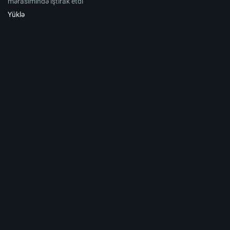
mərasimində iştirak etdi
Yüklə