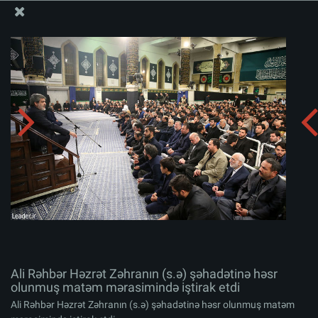
Ali Məqamlı Rəhbərin informasiya bloku
Ali Rəhbər Həzrət Zəhranın (s.ə) şəhadətinə həsr
olunmuş matəm mərasimində iştirak etdi
Albomu yüklə:
zip
Ali Rəhbər Həzrət Zəhranın (s.ə) şəhadətinə həsr
olunmuş matəm mərasimində iştirak etdi
Ali Rəhbər Həzrət Zəhranın (s.ə) şəhadətinə həsr olunmuş matəm