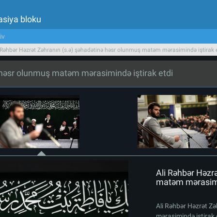
asiya bloku
iv
 Rəhbər Həzrət Zəhranın (s.ə) şəhadətinə həsr olunmuş matəm mərasimində iştirak 
ə həsr olunmuş matəm mərasimində iştirak etdi
Ali Rəhbər Həzr
matəm mərasimin
Ali Rəhbər Həzrət Z
mərasimində iştirak 