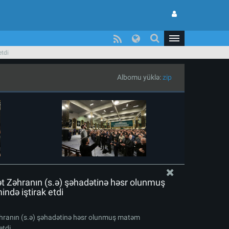
etdi
Albomu yüklə:
zip
ət Zəhranın (s.ə) şəhadətinə həsr olunmuş
də iştirak etdi
əhranın (s.ə) şəhadətinə həsr olunmuş matəm
etdi