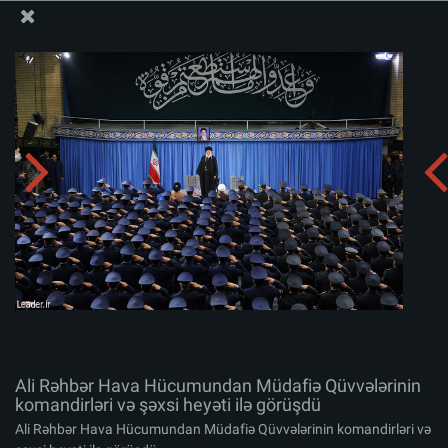
Ali Məqamlı Rəhbərin informasiya bloku
Ali Rəhbər Hava Hücumundan Müdafiə Qüvvələrinin
komandirləri və şəxsi heyəti ilə görüşdü
Albomu yüklə:
zip
Ali Rəhbər Hava Hücumundan Müdafiə Qüvvələrinin
komandirləri və şəxsi heyəti ilə görüşdü
Ali Rəhbər Hava Hücumundan Müdafiə Qüvvələrinin komandirləri və