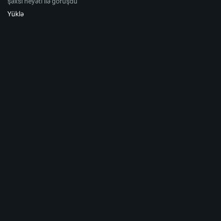
şəxsi heyəti ilə görüşdü
Yüklə