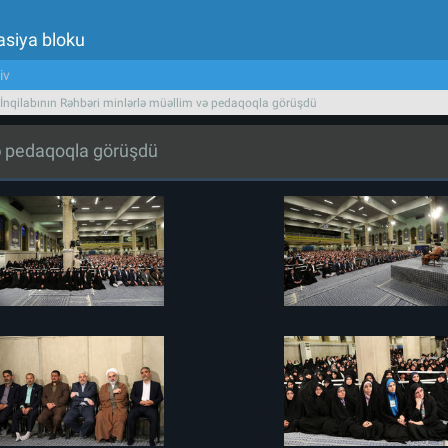
asiya bloku
iv
 İnqilabının Rəhbəri minlərlə müəllim və pedaqoqla görüşdü
və pedaqoqla görüşdü