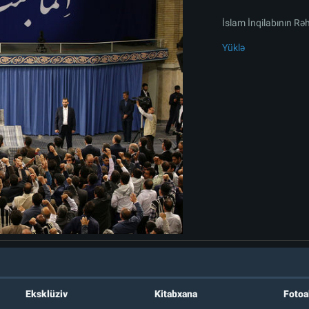
İslam İnqilabının Rə
Yüklə
Eksklüziv
Kitabxana
Foto