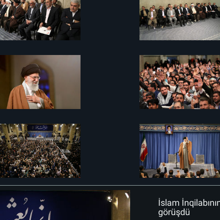
İslam İnqilabın
görüşdü