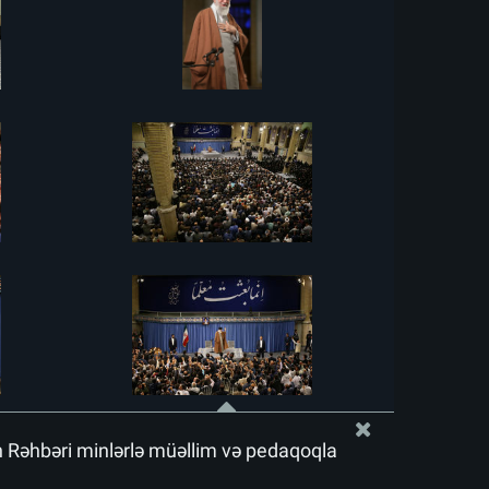
ın Rəhbəri minlərlə müəllim və pedaqoqla