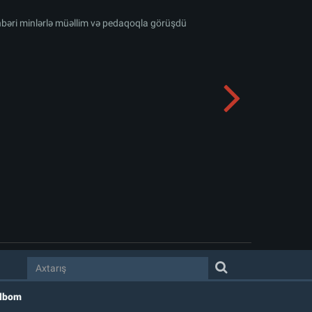
hbəri minlərlə müəllim və pedaqoqla görüşdü
albom