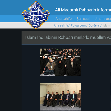
Ali Məqamlı Rəhbərin inform
Ana səhifə
Şəri sual
Ümumi arx
Ana səhifə
Fotoalbom
Görüşlər
İslam
İslam İnqilabının Rəhbəri minlərlə müəllim 