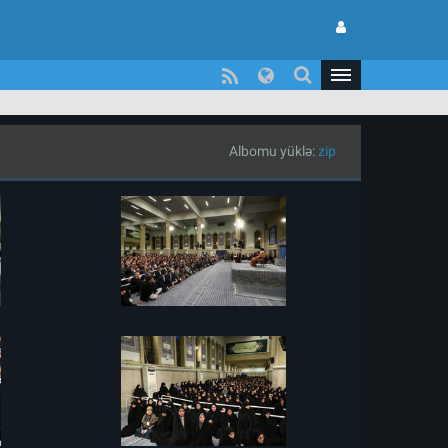
Albomu yüklə:
zip