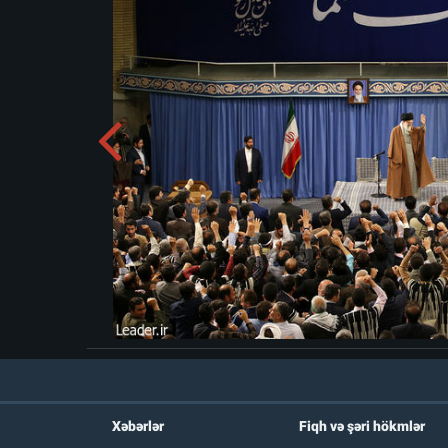
Xəbərlər
Fiqh və şəri hökmlər