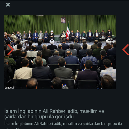
Ali Məqamlı Rəhbərin informasiya bloku
İslam İnqilabının Ali Rəhbəri ədib, müəllim və şairlərdən
bir qrupu ilə görüşdü
Albomu yüklə:
zip
İslam İnqilabının Ali Rəhbəri ədib, müəllim və
şairlərdən bir qrupu ilə görüşdü
İslam İnqilabının Ali Rəhbəri ədib, müəllim və şairlərdən bir qrupu ilə