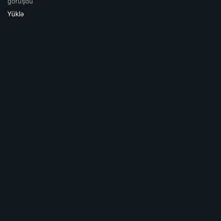
görüşdü
Yüklə