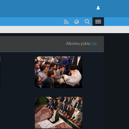
Albomu yüklə:
zip