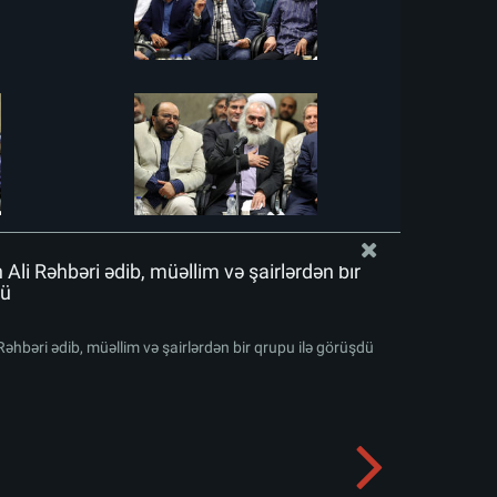
 Ali Rəhbəri ədib, müəllim və şairlərdən bir
dü
 Rəhbəri ədib, müəllim və şairlərdən bir qrupu ilə görüşdü