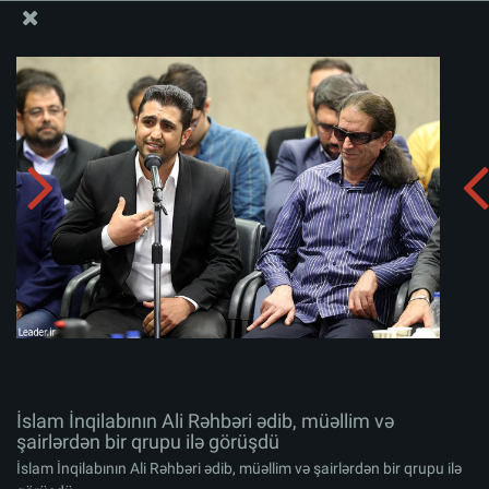
Ali Məqamlı Rəhbərin informasiya bloku
İslam İnqilabının Ali Rəhbəri ədib, müəllim və şairlərdən
bir qrupu ilə görüşdü
Albomu yüklə:
zip
İslam İnqilabının Ali Rəhbəri ədib, müəllim və
şairlərdən bir qrupu ilə görüşdü
İslam İnqilabının Ali Rəhbəri ədib, müəllim və şairlərdən bir qrupu ilə