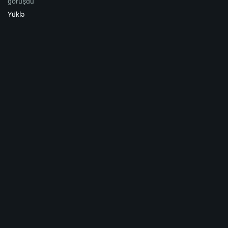
görüşdü
Yüklə