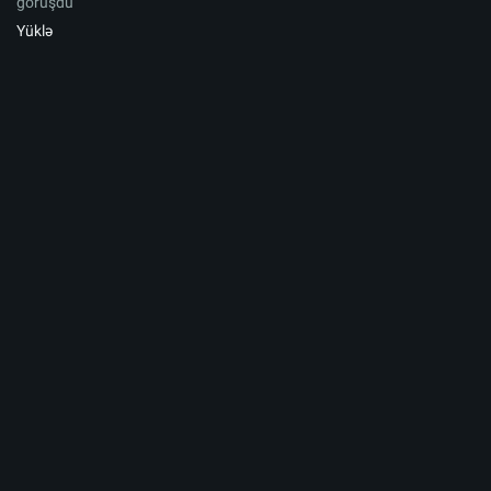
görüşdü
Yüklə