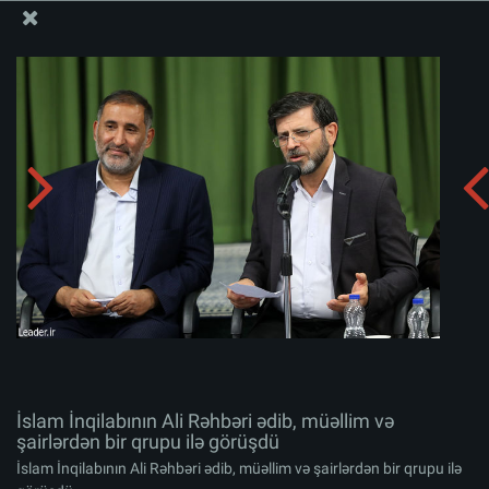
Ali Məqamlı Rəhbərin informasiya bloku
İslam İnqilabının Ali Rəhbəri ədib, müəllim və şairlərdən
bir qrupu ilə görüşdü
Albomu yüklə:
zip
İslam İnqilabının Ali Rəhbəri ədib, müəllim və
şairlərdən bir qrupu ilə görüşdü
İslam İnqilabının Ali Rəhbəri ədib, müəllim və şairlərdən bir qrupu ilə