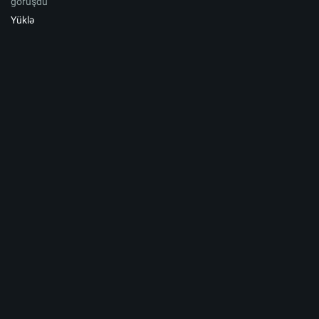
görüşdü
Yüklə