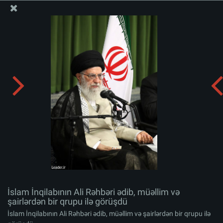
Ali Məqamlı Rəhbərin informasiya bloku
İslam İnqilabının Ali Rəhbəri ədib, müəllim və şairlərdən
bir qrupu ilə görüşdü
Albomu yüklə:
zip
İslam İnqilabının Ali Rəhbəri ədib, müəllim və
şairlərdən bir qrupu ilə görüşdü
İslam İnqilabının Ali Rəhbəri ədib, müəllim və şairlərdən bir qrupu ilə