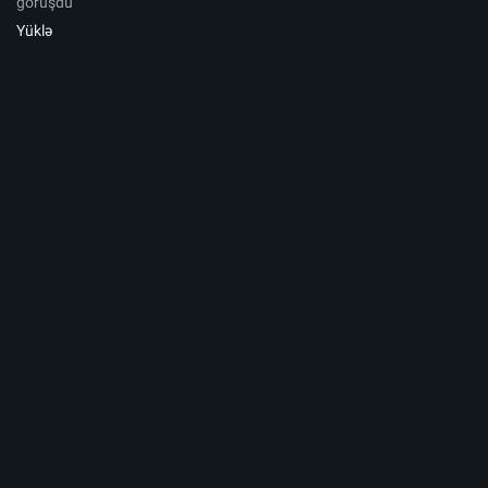
görüşdü
Yüklə