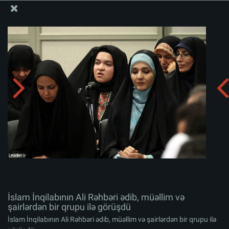
Ali Məqamlı Rəhbərin informasiya bloku
İslam İnqilabının Ali Rəhbəri ədib, müəllim və şairlərdən
bir qrupu ilə görüşdü
Albomu yüklə:
zip
İslam İnqilabının Ali Rəhbəri ədib, müəllim və
şairlərdən bir qrupu ilə görüşdü
İslam İnqilabının Ali Rəhbəri ədib, müəllim və şairlərdən bir qrupu ilə