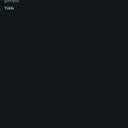
görüşdü
Yüklə