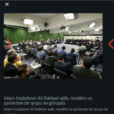
Ali Məqamlı Rəhbərin informasiya bloku
İslam İnqilabının Ali Rəhbəri ədib, müəllim və şairlərdən
bir qrupu ilə görüşdü
Albomu yüklə:
zip
İslam İnqilabının Ali Rəhbəri ədib, müəllim və
şairlərdən bir qrupu ilə görüşdü
İslam İnqilabının Ali Rəhbəri ədib, müəllim və şairlərdən bir qrupu ilə