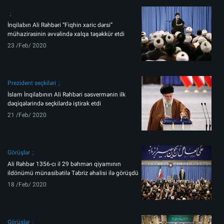
İnqilabın Ali Rəhbəri “Fiqhin xaric dərsi”
mühazirəsinin əvvəlində xalqa təşəkkür etdi
23 /Feb/ 2020
Prezident seçkiləri
İslam İnqilabının Ali Rəhbəri səsvermənin ilk
dəqiqələrində seçkilərdə iştirak etdi
21 /Feb/ 2020
Görüşlər
Ali Rəhbər 1356-cı il 29 bəhmən qiyamının
ildönümü münasibətilə Təbriz əhalisi ilə görüşdü
18 /Feb/ 2020
Görüşlər