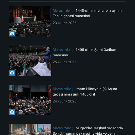
Mərasimlər
1448-ci ilin məhərrəm ayının
Tasua gecəsi mərasimi
23 /Jun/ 2026
Mərasimlər
1405-ci ilin Şami-Qəriban
mərasimi
25 /Jun/ 2026
Mərasimlər
İmam Hüseynin (ə) Aşura
gecəsi mərasimi 1405-ci il
24 /Jun/ 2026
Mərasimlər
Müqəddəs Məşhəd şəhərində
Şəhid İmamın pak nəşi ilə vida və dəfn