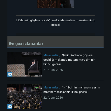
Şəhid Rəhbərin göylərə ucaldığı məkanda matəm mərasiminin birinci
Şəhi
gecəsi
Ən çox izlənənlər
Mərasimlər
Şəhid Rəhbərin göylərə
ucaldığı məkanda matəm mərasiminin
birinci gecəsi
21 /Jun/ 2026
Mərasimlər
1448-ci ilin məhərrəm ayının
matəm məclislərinin ikinci gecəsi
22 /Jun/ 2026