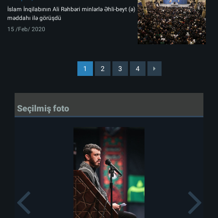
İslam İnqilabının Ali Rəhbəri minlərlə Əhli-beyt (ə)
məddahı ilə görüşdü
15 /Feb/ 2020
1
2
3
4
Seçilmiş foto
Previous