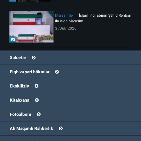
Mərasimlər
İslam İnqilabının Şəhid Rəhbəri
ilə Vida Mərasimi
3 /Jul/ 2026
Xəbərlər
Fiqh və şəri hökmlər
Eksklüziv
Kitabxana
Fotoalbom
Ali Məqamlı Rəhbərlik