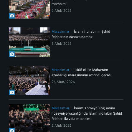
mərasimi
9 /Jul/ 2026
Mərasimlər
İslam İnqilabının Şəhid
Rəhbərinin cənazə namazı
5 /Jul/ 2026
Mərasimlər
1405-ci ilin Məhərrəm
əzadarlığı mərasiminin axırıncı gecəsi
26 /Jun/ 2026
Mərasimlər
İmam Xomeyni (r.ə) adına
hüseyniyə yaxınlığında İslam İnqilabın Şəhid
Rəhbəri ilə vida mərasimi
2 /Jul/ 2026