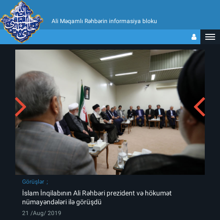
Ali Məqamlı Rəhbərin informasiya bloku
Görüşlər
İslam İnqilabının Ali Rəhbəri prezident və hökumət
nümayəndələri ilə görüşdü
21 /Aug/ 2019