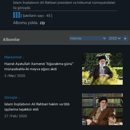
İslam İnqilabının Ali Rəhbəri prezident və hökumət nümayəndələri
ilə görüşdü
[ Şəkillərin sayı : 45 ]
Albomu yüklə:
zip
Albomlar
Mərasimlər
Həzrət Ayətullah Xamenei “Ağacəkmə günü”
münasibətilə iki meyvə ağacı əkdi
3 /Mar/ 2020
Görüşlər
İslam İnqilabının Ali Rəhbəri həkim və tibb
işçilərinə təşəkkür etdi
27 /Feb/ 2020