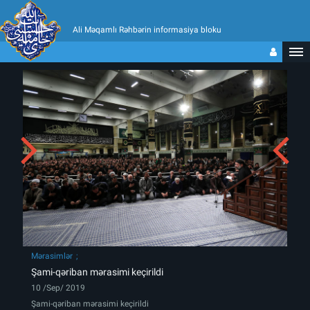
Ali Məqamlı Rəhbərin informasiya bloku
Mərasimlər
Şami-qəriban mərasimi keçirildi
10 /Sep/ 2019
Şami-qəriban mərasimi keçirildi