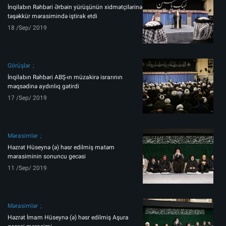
İnqilabın Rəhbəri Ərbəin yürüşünün xidmətçilərinə
təşəkkür mərasimində iştirak etdi
18 /Sep/ 2019
Görüşlər
İnqilabın Rəhbəri ABŞ-ın müzakirə israrının
məqsədinə aydınlıq gətirdi
17 /Sep/ 2019
Mərasimlər
Həzrət Hüseynə (ə) həsr edilmiş matəm
mərasiminin sonuncu gecəsi
11 /Sep/ 2019
Mərasimlər
Həzrət İmam Hüseynə (ə) həsr edilmiş Aşura