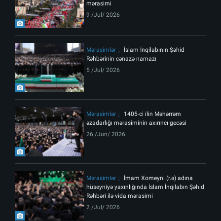
mərasimi
9 /Jul/ 2026
Mərasimlər
İslam İnqilabının Şəhid
Rəhbərinin cənazə namazı
5 /Jul/ 2026
Mərasimlər
1405-ci ilin Məhərrəm
əzadarlığı mərasiminin axırıncı gecəsi
26 /Jun/ 2026
Mərasimlər
İmam Xomeyni (r.ə) adına
hüseyniyə yaxınlığında İslam İnqilabın Şəhid
Rəhbəri ilə vida mərasimi
2 /Jul/ 2026