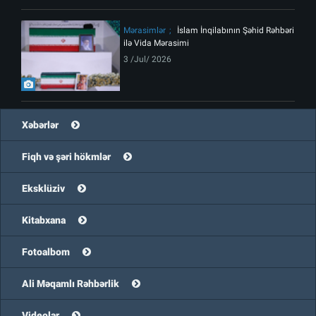
Mərasimlər
İslam İnqilabının Şəhid Rəhbəri
ilə Vida Mərasimi
3 /Jul/ 2026
Xəbərlər
Fiqh və şəri hökmlər
Eksklüziv
Kitabxana
Fotoalbom
Ali Məqamlı Rəhbərlik
Videolar