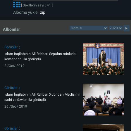
[ Şəkillərin sayı : 41 ]
Albomu yüklə:
zip
Albomlar
Görüşlər
İslam İnqilabının Ali Rəhbəri Sepahın minlərlə
komandanı ilə görüşdü
2 /Oct/ 2019
Görüşlər
İslam İnqilabının Ali Rəhbəri Xubriqan Məclisinin
sədri və üzvləri ilə görüşdü
26 /Sep/ 2019
Görüşlər