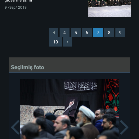
gecəsi mərasimi
9 /Sep/ 2019
4
5
6
7
8
9
10
Seçilmiş foto
Previous