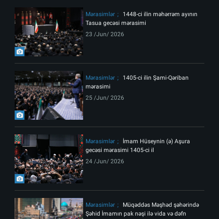
Mərasimlər
1448-ci ilin məhərrəm ayının
Tasua gecəsi mərasimi
23 /Jun/ 2026
Mərasimlər
1405-ci ilin Şami-Qəriban
mərasimi
25 /Jun/ 2026
Mərasimlər
İmam Hüseynin (ə) Aşura
gecəsi mərasimi 1405-ci il
24 /Jun/ 2026
Mərasimlər
Müqəddəs Məşhəd şəhərində
Şəhid İmamın pak nəşi ilə vida və dəfn