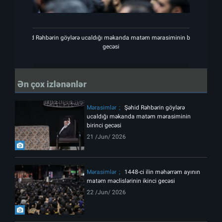
Şəhid Rəhbərin göylərə ucaldığı məkanda matəm mərasiminin birinci
Şəhid Rəhb
gecəsi
Ən çox izlənənlər
Mərasimlər
Şəhid Rəhbərin göylərə
ucaldığı məkanda matəm mərasiminin
birinci gecəsi
21 /Jun/ 2026
Mərasimlər
1448-ci ilin məhərrəm ayının
matəm məclislərinin ikinci gecəsi
22 /Jun/ 2026