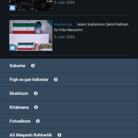
2 /Jul/ 2026
Mərasimlər
İslam İnqilabının Şəhid Rəhbəri
ilə Vida Mərasimi
3 /Jul/ 2026
Xəbərlər
Fiqh və şəri hökmlər
Eksklüziv
Kitabxana
Fotoalbom
Ali Məqamlı Rəhbərlik