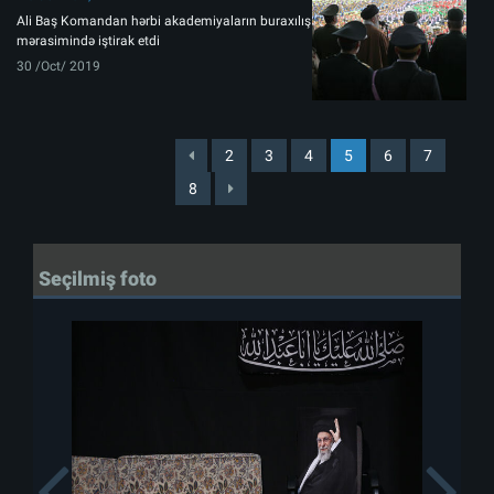
Ali Baş Komandan hərbi akademiyaların buraxılış
mərasimində iştirak etdi
30 /Oct/ 2019
2
3
4
5
6
7
8
Seçilmiş foto
Previous