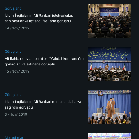
Görüşlər
İslam İnqilabının Ali Rəhbəri istehsalçılar,
sahibkarlar və iqtisadi fəallarla görüşdü
19 /Nov/ 2019
Görüşlər
Ali Rəhbər dövlət rəsmiləri, “Vəhdət konfransı”nın
qonaqları və səfirlərlə görüşdü
15 /Nov/ 2019
Görüşlər
İslam İnqilabının Ali Rəhbəri minlərlə tələbə və
şagirdlə görüşdü
3 /Nov/ 2019
Mərasimlər