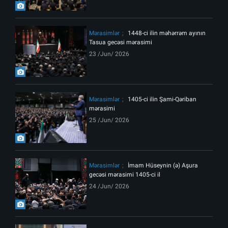
Mərasimlər
1448-ci ilin məhərrəm ayının
Tasua gecəsi mərasimi
23 /Jun/ 2026
Mərasimlər
1405-ci ilin Şami-Qəriban
mərasimi
25 /Jun/ 2026
Mərasimlər
İmam Hüseynin (ə) Aşura
gecəsi mərasimi 1405-ci il
24 /Jun/ 2026