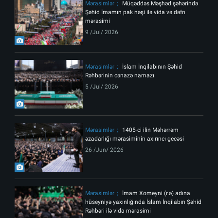
Mərasimlər
Müqəddəs Məşhəd şəhərində
Şəhid İmamın pak nəşi ilə vida və dəfn
mərasimi
9 /Jul/ 2026
Mərasimlər
İslam İnqilabının Şəhid
Rəhbərinin cənazə namazı
5 /Jul/ 2026
Mərasimlər
1405-ci ilin Məhərrəm
əzadarlığı mərasiminin axırıncı gecəsi
26 /Jun/ 2026
Mərasimlər
İmam Xomeyni (r.ə) adına
hüseyniyə yaxınlığında İslam İnqilabın Şəhid
Rəhbəri ilə vida mərasimi