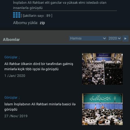
İnqilabın Ali Rəhbəri elit gənclər və yüksək elmi istedadı olan
insanlarla görüşdü
[ Şəkillərin sayı : 89 ]
Albomu yüklə:
zip
Albomlar
Görüşlər
Ali Rəhbər ölkənin dörd bir tərəfindən gəlmiş
minlərlə kiçik tibb işçisi ilə görüşdü
1 /Jan/ 2020
Görüşlər
İslam İnqilabının Ali Rəhbəri minlərlə bəsici ilə
görüşdü
27 /Nov/ 2019