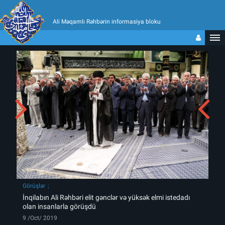
Ali Məqamlı Rəhbərin informasiya bloku
Görüşlər
İnqilabın Ali Rəhbəri elit gənclər və yüksək elmi istedadı
olan insanlarla görüşdü
9 /Oct/ 2019