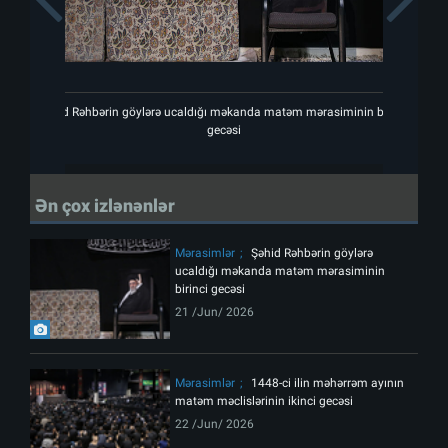
Şəhid Rəhbərin göylərə ucaldığı məkanda matəm mərasiminin birinci
Şəhi
gecəsi
Ən çox izlənənlər
Mərasimlər
Şəhid Rəhbərin göylərə
ucaldığı məkanda matəm mərasiminin
birinci gecəsi
21 /Jun/ 2026
Mərasimlər
1448-ci ilin məhərrəm ayının
matəm məclislərinin ikinci gecəsi
22 /Jun/ 2026