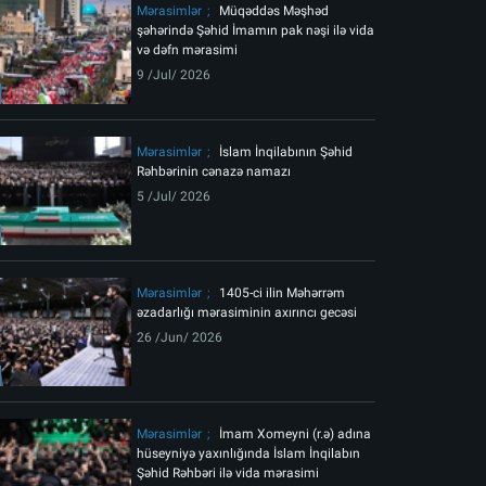
Mərasimlər
Müqəddəs Məşhəd
şəhərində Şəhid İmamın pak nəşi ilə vida
və dəfn mərasimi
9 /Jul/ 2026
Mərasimlər
İslam İnqilabının Şəhid
Rəhbərinin cənazə namazı
5 /Jul/ 2026
Mərasimlər
1405-ci ilin Məhərrəm
əzadarlığı mərasiminin axırıncı gecəsi
26 /Jun/ 2026
Mərasimlər
İmam Xomeyni (r.ə) adına
hüseyniyə yaxınlığında İslam İnqilabın
Şəhid Rəhbəri ilə vida mərasimi