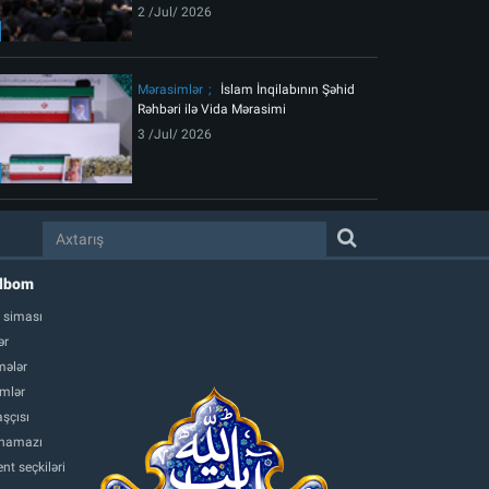
2 /Jul/ 2026
Mərasimlər
İslam İnqilabının Şəhid
Rəhbəri ilə Vida Mərasimi
3 /Jul/ 2026
albom
 siması
ər
ələr
mlər
şçısı
namazı
nt seçkiləri