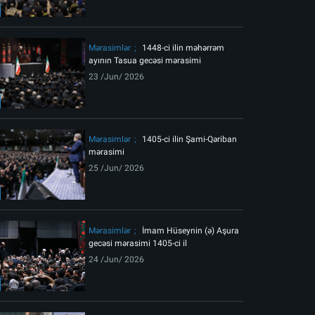
ext
Mərasimlər
1448-ci ilin məhərrəm
ayının Tasua gecəsi mərasimi
23 /Jun/ 2026
Mərasimlər
1405-ci ilin Şami-Qəriban
mərasimi
25 /Jun/ 2026
məkanda matəm mərasiminin birinci gecəsi
Mərasimlər
İmam Hüseynin (ə) Aşura
gecəsi mərasimi 1405-ci il
24 /Jun/ 2026