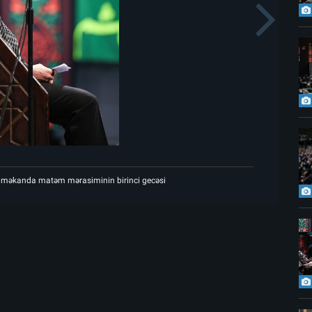
s
N
Şəhid Rəhbərin göylərə ucaldığı 