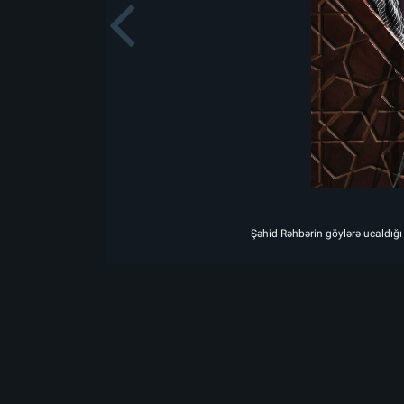
Previou
id Rəhbərin göylərə ucaldığı məkanda matəm mərasiminin birinci gecəsi