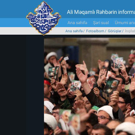
Ali Məqamlı Rəhbərin inform
Ana səhifə
Şəri sual
Ümumi arx
Ana səhifə
Fotoalbom
Görüşlər
İnqila