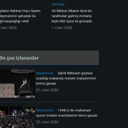
Görüşlər
qilabın Rəhbəri Hacı Qasim
Ali Rəhbər ölkənin dörd bir
leymaninin şəhadəti ilə
tərəfindən gəlmiş minlərlə
ğlı başsağlığı verdi
kiçik tibb işçisi ilə görüşdü
/Jan/ 2020
1 /Jan/ 2020
Ən çox izlənənlər
Mərasimlər
Şəhid Rəhbərin göylərə
ucaldığı məkanda matəm mərasiminin
birinci gecəsi
21 /Jun/ 2026
Mərasimlər
1448-ci ilin məhərrəm
ayının matəm məclislərinin ikinci gecəsi
22 /Jun/ 2026