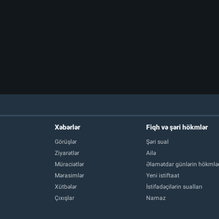
Xəbərlər
Fiqh və şəri hökmlər
Görüşlər
Şəri sual
Ziyarətlər
Ailə
Müraciətlər
Əlamətdar günlərin hökmlər
Mərasimlər
Yeni istiftaat
Xütbələr
İstifadəçilərin sualları
Çıxışlar
Namaz