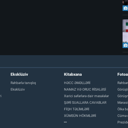
Eksklüziv
Kitabxana
Foto
Rəhbərlə tanışlıq
HƏCC ƏMƏLLƏRİ
Rəhbər
Eksklüziv
NAMAZ VƏ ORUC RİSALƏSİ
Görüşl
i
Xarici səfərlərə dair məsələlər
Görüşm
ŞƏRİ SUALLARA CAVABLAR
Mərasi
FİQH TƏLİMLƏRİ
Ölkə ba
XÜMSÜN HÖKMLƏRİ
Cümə 
Prezide