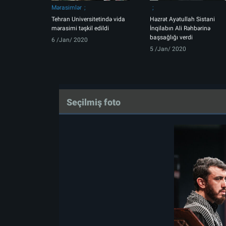
Mərasimlər
Tehran Universitetində vida
Həzrət Ayətullah Sistani
mərasimi təşkil edildi
İnqilabın Ali Rəhbərinə
başsağlığı verdi
6 /Jan/ 2020
5 /Jan/ 2020
Seçilmiş foto