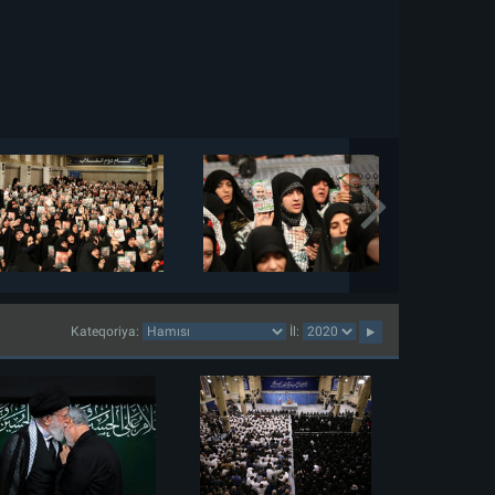
Kateqoriya:
İl: