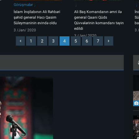
Görüşmələr
İslam İnqilabının Ali Rəhbəri
Ali Baş Komandanın əmri ilə
İn
şəhid general Hacı Qasim
general Qaani Qüds
Sü
Süleymaninin evində oldu
Qüvvələrinin komandanı təyin
ba
edildi
3 /Jan/ 2020
3 
3 /Jan/ 2020
1
2
3
4
5
6
7