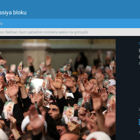
asiya bloku
iv
bın Rəhbəri Qum şəhərinin minlərlə sakini ilə görüşdü