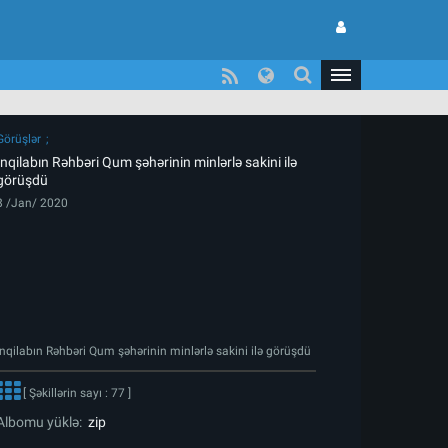
Görüşlər
İnqilabın Rəhbəri Qum şəhərinin minlərlə sakini ilə
görüşdü
8 /Jan/ 2020
İnqilabın Rəhbəri Qum şəhərinin minlərlə sakini ilə görüşdü
[ Şəkillərin sayı : 77 ]
Albomu yüklə:
zip