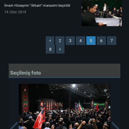
İmam Hüseynin “Ərbəin” mərasimi keçirildi
19 /Oct/ 2019
2
3
4
5
6
7
8
Seçilmiş foto
Previous