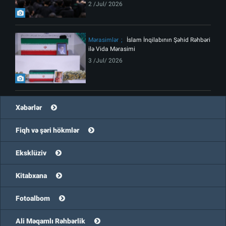
2 /Jul/ 2026
Mərasimlər
İslam İnqilabının Şəhid Rəhbəri
ilə Vida Mərasimi
3 /Jul/ 2026
Xəbərlər
Fiqh və şəri hökmlər
Eksklüziv
Kitabxana
Fotoalbom
Ali Məqamlı Rəhbərlik