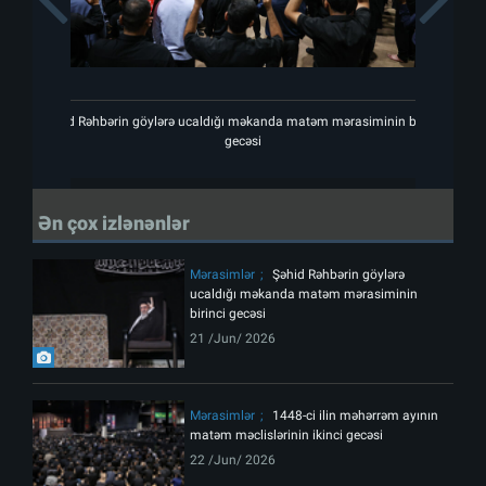
Şəhid Rəhbərin göylərə ucaldığı məkanda matəm mərasiminin birinci
Şəh
gecəsi
Ən çox izlənənlər
Mərasimlər
Şəhid Rəhbərin göylərə
ucaldığı məkanda matəm mərasiminin
birinci gecəsi
21 /Jun/ 2026
Mərasimlər
1448-ci ilin məhərrəm ayının
matəm məclislərinin ikinci gecəsi
22 /Jun/ 2026