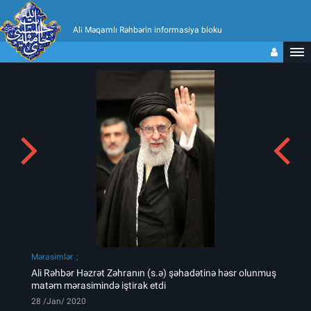
Ali Məqamlı Rəhbərin informasiya bloku
Mərasimlər
Ali Rəhbər Həzrət Zəhranın (s.ə) şəhadətinə həsr olunmuş
matəm mərasimində iştirak etdi
28 /Jan/ 2020