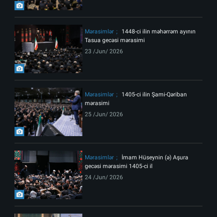
Mərasimlər
1448-ci ilin məhərrəm ayının
Tasua gecəsi mərasimi
23 /Jun/ 2026
Mərasimlər
1405-ci ilin Şami-Qəriban
mərasimi
25 /Jun/ 2026
Mərasimlər
İmam Hüseynin (ə) Aşura
gecəsi mərasimi 1405-ci il
24 /Jun/ 2026