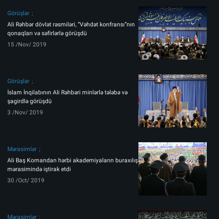
Görüşlər
Ali Rəhbər dövlət rəsmiləri, “Vəhdət konfransı”nın
qonaqları və səfirlərlə görüşdü
15 /Nov/ 2019
Görüşlər
İslam İnqilabının Ali Rəhbəri minlərlə tələbə və
şagirdlə görüşdü
3 /Nov/ 2019
Mərasimlər
Ali Baş Komandan hərbi akademiyaların buraxılış
mərasimində iştirak etdi
30 /Oct/ 2019
Mərasimlər