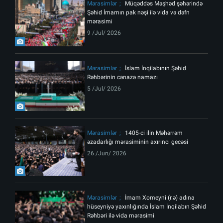
Mərasimlər
Müqəddəs Məşhəd şəhərində
Şəhid İmamın pak nəşi ilə vida və dəfn
mərasimi
9 /Jul/ 2026
Mərasimlər
İslam İnqilabının Şəhid
Rəhbərinin cənazə namazı
5 /Jul/ 2026
Mərasimlər
1405-ci ilin Məhərrəm
əzadarlığı mərasiminin axırıncı gecəsi
26 /Jun/ 2026
Mərasimlər
İmam Xomeyni (r.ə) adına
hüseyniyə yaxınlığında İslam İnqilabın Şəhid
Rəhbəri ilə vida mərasimi