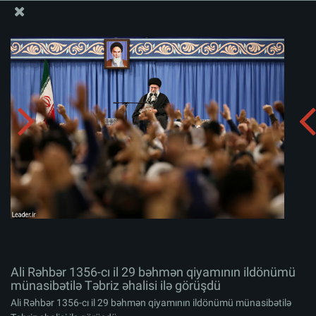
Ali Məqamlı Rəhbərin informasiya bloku
Ali Rəhbər 1356-cı il 29 bəhmən qiyamının ildönümü
münasibətilə Təbriz əhalisi ilə görüşdü
Albomu yüklə:
zip
Ali Rəhbər 1356-cı il 29 bəhmən qiyamının ildönümü
münasibətilə Təbriz əhalisi ilə görüşdü
Ali Rəhbər 1356-cı il 29 bəhmən qiyamının ildönümü münasibətilə