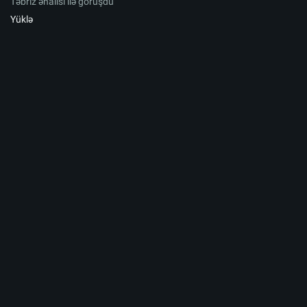
Təbriz əhalisi ilə görüşdü
Yüklə