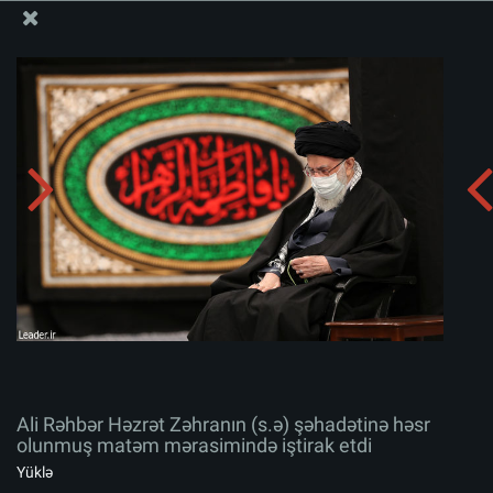
Ali Məqamlı Rəhbərin informasiya bloku
Ali Rəhbər Həzrət Zəhranın (s.ə) şəhadətinə həsr
olunmuş matəm mərasimində iştirak etdi
Albomu yüklə:
zip
Ali Rəhbər Həzrət Zəhranın (s.ə) şəhadətinə həsr
olunmuş matəm mərasimində iştirak etdi
Yüklə