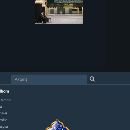
albom
 siması
ər
ələr
mlər
şçısı