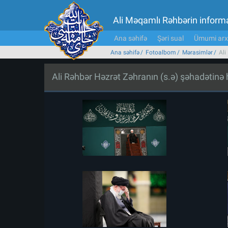
Ali Məqamlı Rəhbərin inform
Ana səhifə
Şəri sual
Ümumi arx
Ana səhifə
Fotoalbom
Mərasimlər
Ali
Ali Rəhbər Həzrət Zəhranın (s.ə) şəhadətin