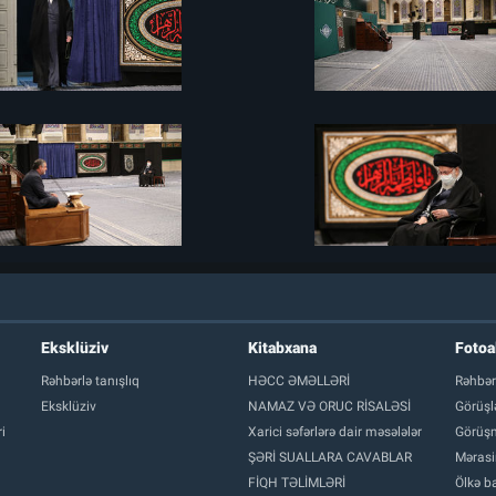
Eksklüziv
Kitabxana
Foto
Rəhbərlə tanışlıq
HƏCC ƏMƏLLƏRİ
Rəhbər
Eksklüziv
NAMAZ VƏ ORUC RİSALƏSİ
Görüşl
i
Xarici səfərlərə dair məsələlər
Görüşm
ŞƏRİ SUALLARA CAVABLAR
Mərasi
FİQH TƏLİMLƏRİ
Ölkə ba