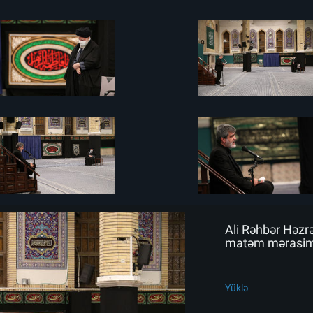
Ali Rəhbər Həzr
matəm mərasimin
Yüklə