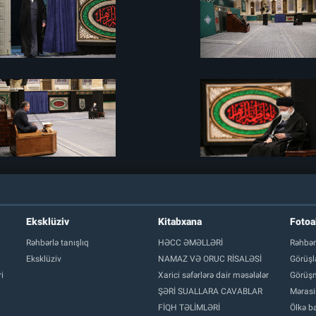
Eksklüziv
Kitabxana
Foto
Rəhbərlə tanışlıq
HƏCC ƏMƏLLƏRİ
Rəhbər
Eksklüziv
NAMAZ VƏ ORUC RİSALƏSİ
Görüşl
i
Xarici səfərlərə dair məsələlər
Görüşm
ŞƏRİ SUALLARA CAVABLAR
Mərasi
FİQH TƏLİMLƏRİ
Ölkə ba