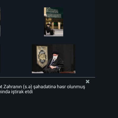
ət Zəhranın (s.ə) şəhadətinə həsr olunmuş
də iştirak etdi