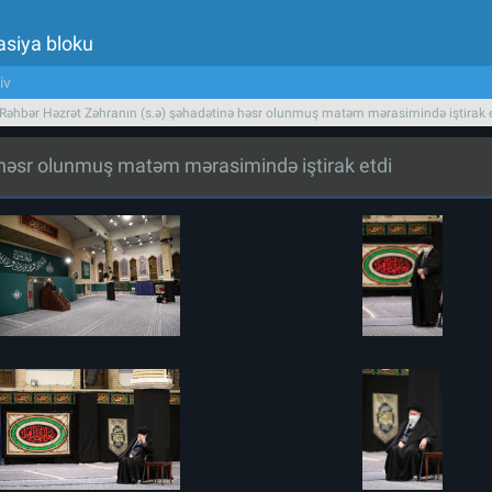
asiya bloku
iv
 Rəhbər Həzrət Zəhranın (s.ə) şəhadətinə həsr olunmuş matəm mərasimində iştirak 
ə həsr olunmuş matəm mərasimində iştirak etdi