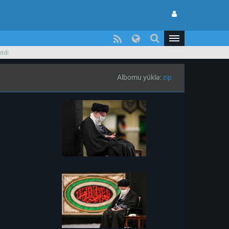
etdi
Albomu yüklə:
zip