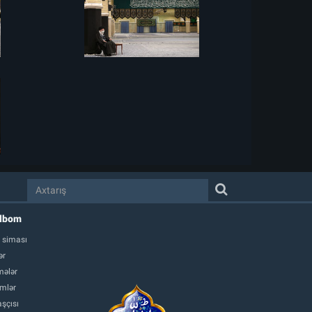
albom
 siması
ər
ələr
mlər
şçısı