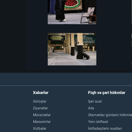
Xəbərlər
Fiqh və şəri hökmlər
Görüşlər
Şəri sual
Ziyarətlər
Ailə
Müraciətlər
Əlamətdar günlərin hökmlər
Mərasimlər
Yeni istiftaat
Xütbələr
İstifadəçilərin sualları