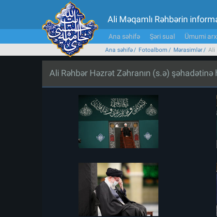
Ali Məqamlı Rəhbərin inform
Ana səhifə
Şəri sual
Ümumi arx
Ana səhifə
Fotoalbom
Mərasimlər
Ali
Ali Rəhbər Həzrət Zəhranın (s.ə) şəhadətin