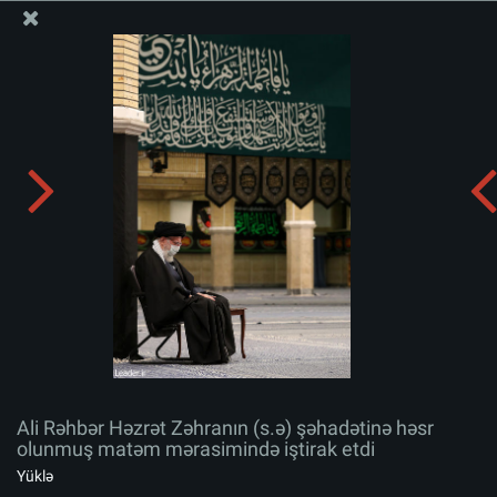
Ali Məqamlı Rəhbərin informasiya bloku
Ali Rəhbər Həzrət Zəhranın (s.ə) şəhadətinə həsr
olunmuş matəm mərasimində iştirak etdi
Albomu yüklə:
zip
Ali Rəhbər Həzrət Zəhranın (s.ə) şəhadətinə həsr
olunmuş matəm mərasimində iştirak etdi
Yüklə