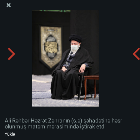
Ali Məqamlı Rəhbərin informasiya bloku
Ali Rəhbər Həzrət Zəhranın (s.ə) şəhadətinə həsr
olunmuş matəm mərasimində iştirak etdi
Albomu yüklə:
zip
Ali Rəhbər Həzrət Zəhranın (s.ə) şəhadətinə həsr
olunmuş matəm mərasimində iştirak etdi
Yüklə