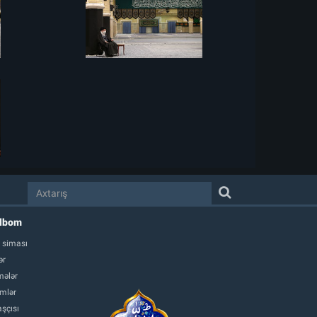
albom
 siması
ər
ələr
mlər
şçısı