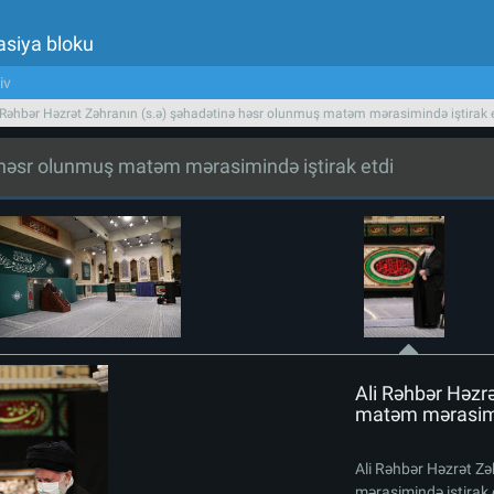
asiya bloku
iv
 Rəhbər Həzrət Zəhranın (s.ə) şəhadətinə həsr olunmuş matəm mərasimində iştirak 
ə həsr olunmuş matəm mərasimində iştirak etdi
Ali Rəhbər Həzr
matəm mərasimin
Ali Rəhbər Həzrət Z
mərasimində iştirak 