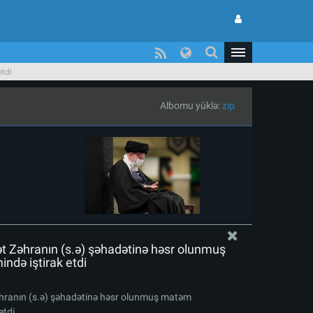
etdi
Albomu yüklə:
zip
ət Zəhranın (s.ə) şəhadətinə həsr olunmuş
də iştirak etdi
əhranın (s.ə) şəhadətinə həsr olunmuş matəm
etdi