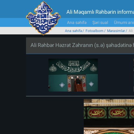
Ali Məqamlı Rəhbərin inform
Ana səhifə
Şəri sual
Ümumi arx
Ana səhifə
Fotoalbom
Mərasimlər
Ali
Ali Rəhbər Həzrət Zəhranın (s.ə) şəhadətin