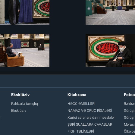
Eksklüziv
Kitabxana
Foto
Rəhbərlə tanışlıq
HƏCC ƏMƏLLƏRİ
Rəhbər
Eksklüziv
NAMAZ VƏ ORUC RİSALƏSİ
Görüşl
i
Xarici səfərlərə dair məsələlər
Görüşm
ŞƏRİ SUALLARA CAVABLAR
Mərasi
FİQH TƏLİMLƏRİ
Ölkə ba