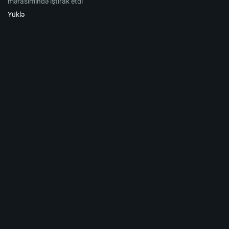
mərasimində iştirak etdi
Yüklə