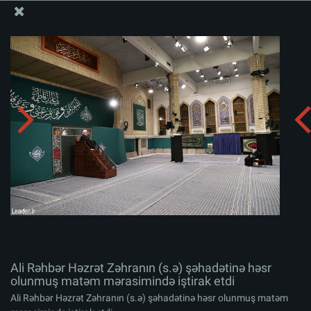
Ali Məqamlı Rəhbərin informasiya bloku
Ali Rəhbər Həzrət Zəhranın (s.ə) şəhadətinə həsr
olunmuş matəm mərasimində iştirak etdi
Albomu yüklə:
zip
Ali Rəhbər Həzrət Zəhranın (s.ə) şəhadətinə həsr
olunmuş matəm mərasimində iştirak etdi
Ali Rəhbər Həzrət Zəhranın (s.ə) şəhadətinə həsr olunmuş matəm