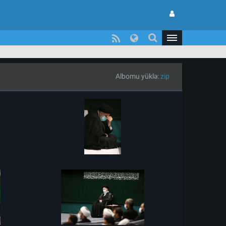
Albomu yüklə:
zip