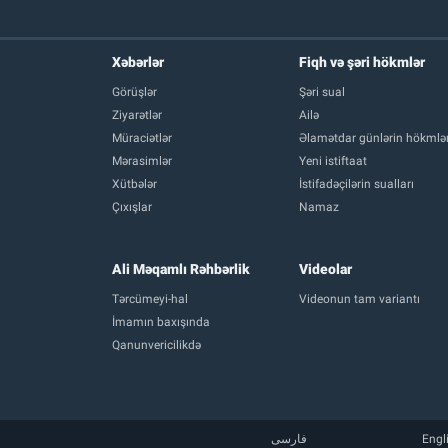
Xəbərlər
Fiqh və şəri hökmlər
Görüşlər
Şəri sual
Ziyarətlər
Ailə
Müraciətlər
Əlamətdar günlərin hökmlər
Mərasimlər
Yeni istiftaat
Xütbələr
İstifadəçilərin sualları
Çıxışlar
Namaz
Ali Məqamlı Rəhbərlik
Videolar
Tərcümeyi-hal
Videonun tam variantı
İmamın baxışında
Qanunvericilikdə
فارسی
Engl