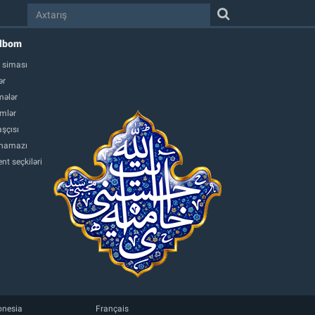
albom
 siması
ər
ələr
mlər
şçısı
namazı
nt seçkiləri
onesia
Français