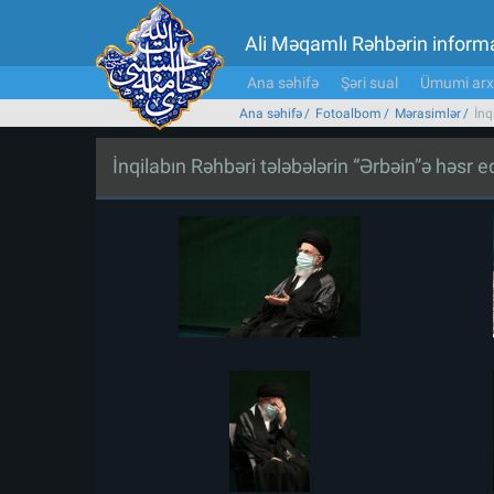
Ali Məqamlı Rəhbərin inform
Ana səhifə
Şəri sual
Ümumi arx
Ana səhifə
Fotoalbom
Mərasimlər
İnq
İnqilabın Rəhbəri tələbələrin “Ərbəin”ə həsr 