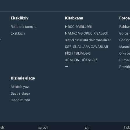
Eksklüziv
Kitabxana
Foto
Rəhbərlə tanışlıq
HƏCC ƏMƏLLƏRİ
Rəhbər
Eksklüziv
NAMAZ VƏ ORUC RİSALƏSİ
Görüşl
i
Xarici səfərlərə dair məsələlər
Görüşm
ŞƏRİ SUALLARA CAVABLAR
Mərasi
FİQH TƏLİMLƏRİ
Ölkə ba
XÜMSÜN HÖKMLƏRİ
Cümə 
Prezide
Bizimlə əlaqə
Məktub yaz
Saytla əlaqə
Haqqımızda
ish
العربية
اردو
Ind