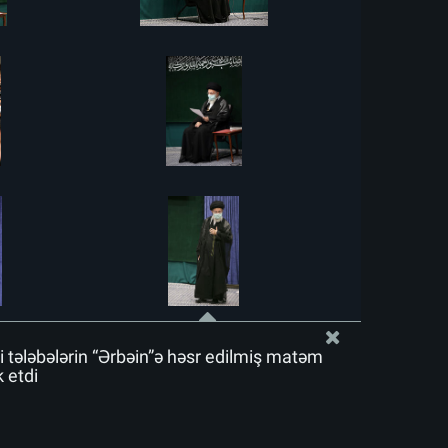
i tələbələrin “Ərbəin”ə həsr edilmiş matəm
k etdi