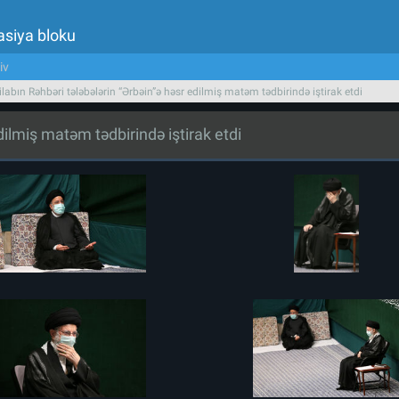
asiya bloku
iv
ilabın Rəhbəri tələbələrin “Ərbəin”ə həsr edilmiş matəm tədbirində iştirak etdi
edilmiş matəm tədbirində iştirak etdi