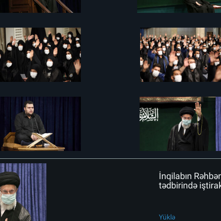
İnqilabın Rəhbər
tədbirində iştira
Yüklə