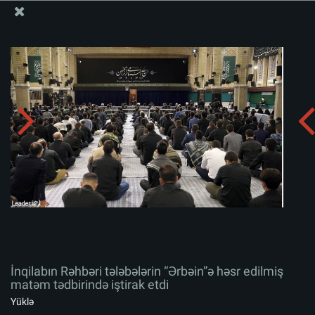
Ali Məqamlı Rəhbərin informasiya bloku
İnqilabın Rəhbəri tələbələrin “Ərbəin”ə həsr edilmiş
matəm tədbirində iştirak etdi
Albomu yüklə:
zip
İnqilabın Rəhbəri tələbələrin “Ərbəin”ə həsr edilmiş
matəm tədbirində iştirak etdi
Yüklə