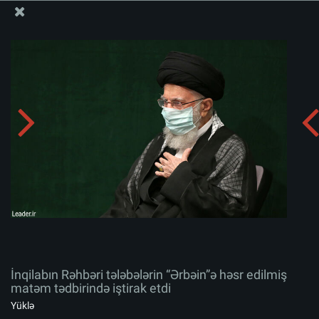
Ali Məqamlı Rəhbərin informasiya bloku
İnqilabın Rəhbəri tələbələrin “Ərbəin”ə həsr edilmiş
matəm tədbirində iştirak etdi
Albomu yüklə:
zip
İnqilabın Rəhbəri tələbələrin “Ərbəin”ə həsr edilmiş
matəm tədbirində iştirak etdi
Yüklə