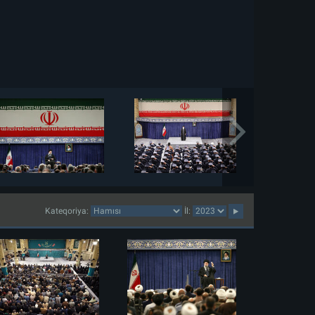
Kateqoriya:
İl: