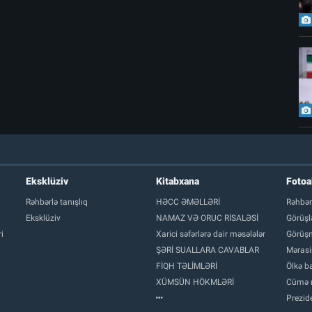
Eksklüziv
Kitabxana
Foto
Rəhbərlə tanışlıq
HƏCC ƏMƏLLƏRİ
Rəhbər
Eksklüziv
NAMAZ VƏ ORUC RİSALƏSİ
Görüşl
i
Xarici səfərlərə dair məsələlər
Görüşm
ŞƏRİ SUALLARA CAVABLAR
Mərasi
FİQH TƏLİMLƏRİ
Ölkə ba
XÜMSÜN HÖKMLƏRİ
Cümə 
Prezide