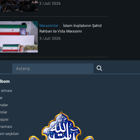
2 /Jul/ 2026
Mərasimlər
İslam İnqilabının Şəhid
Rəhbəri ilə Vida Mərasimi
3 /Jul/ 2026
albom
 siması
ər
ələr
mlər
şçısı
namazı
nt seçkiləri