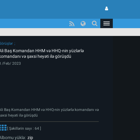
Görüşlər
Ali Baş Komandan HHM və HHQ-nin yüzlərlə
komandanı və şəxsi heyəti ilə görüşdü
8 /Feb/ 2023
Ali Baş Komandan HHM və HHQ-nin yüzlərlə komandanı və
şəxsi heyəti ilə görüşdü
[ Şəkillərin sayı : 64 ]
Albomu yüklə:
zip