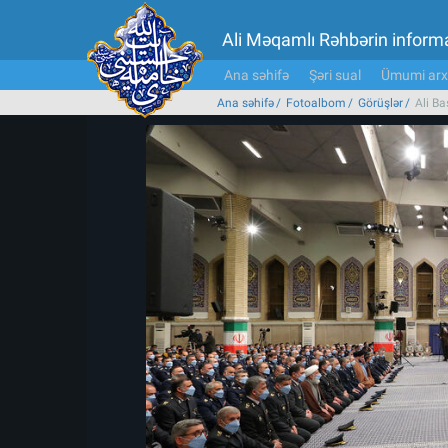
Ali Məqamlı Rəhbərin inform
Ana səhifə
Şəri sual
Ümumi arx
Ana səhifə
Fotoalbom
Görüşlər
Ali B