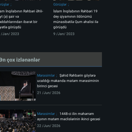
rüşlər
Görüşlər
lam İnqilabının Rəhbəri Əhli-
İslam İnqilabının Rəhbəri 19
yt (ə) şair və
dey qiyamının ildönümü
ddahlarından ibarət bir
münasibətilə Qum əhalisi ilə
yətlə görüşdü
görüşdü
 /Jan/ 2023
9 /Jan/ 2023
Ən çox izlənənlər
Mərasimlər
Şəhid Rəhbərin göylərə
ucaldığı məkanda matəm mərasiminin
birinci gecəsi
21 /Jun/ 2026
Mərasimlər
1448-ci ilin məhərrəm
ayının matəm məclislərinin ikinci gecəsi
22 /Jun/ 2026