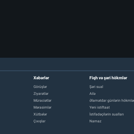
Xəbərlər
Fiqh və şəri hökmlər
Görüşlər
Şəri sual
Ziyarətlər
Ailə
Müraciətlər
Əlamətdar günlərin hökmlər
Mərasimlər
Yeni istiftaat
Xütbələr
İstifadəçilərin sualları
Çıxışlar
Namaz