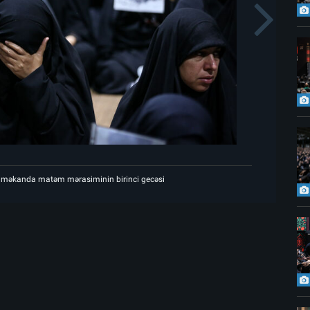
s
N
Şəhid Rəhbərin göylərə ucaldığı məkanda matəm mərasiminin birinci gecəsi