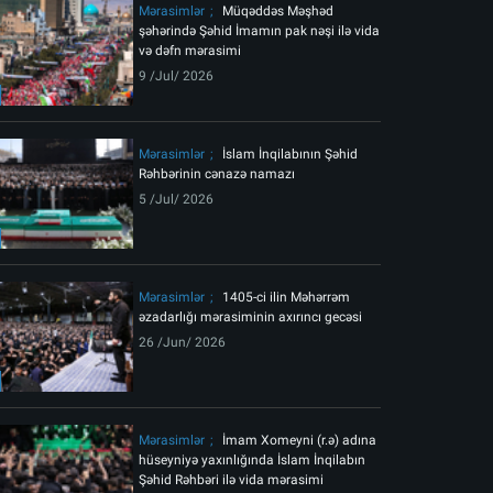
Mərasimlər
Müqəddəs Məşhəd
şəhərində Şəhid İmamın pak nəşi ilə vida
və dəfn mərasimi
9 /Jul/ 2026
Mərasimlər
İslam İnqilabının Şəhid
Rəhbərinin cənazə namazı
5 /Jul/ 2026
Mərasimlər
1405-ci ilin Məhərrəm
əzadarlığı mərasiminin axırıncı gecəsi
26 /Jun/ 2026
Mərasimlər
İmam Xomeyni (r.ə) adına
hüseyniyə yaxınlığında İslam İnqilabın
Şəhid Rəhbəri ilə vida mərasimi