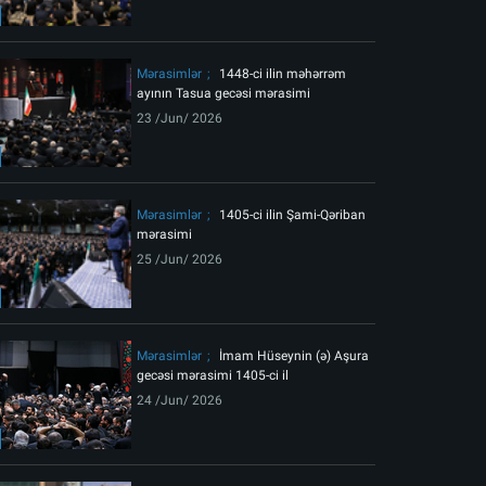
ext
Mərasimlər
1448-ci ilin məhərrəm
ayının Tasua gecəsi mərasimi
23 /Jun/ 2026
Mərasimlər
1405-ci ilin Şami-Qəriban
mərasimi
25 /Jun/ 2026
Mərasimlər
İmam Hüseynin (ə) Aşura
gecəsi mərasimi 1405-ci il
24 /Jun/ 2026