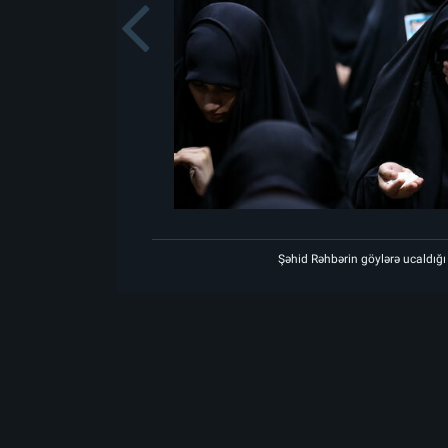
Previou
m mərasiminin birinci gecəsi