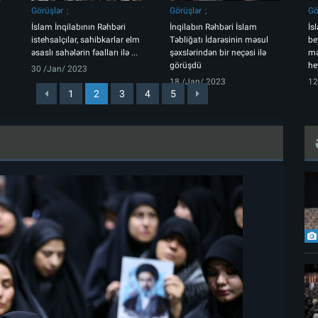
Görüşlər
Görüşlər
Gö
İslam İnqilabının Rəhbəri
İnqilabın Rəhbəri İslam
İs
istehsalçılar, sahibkarlar elm
Təbliğatı İdarəsinin məsul
be
əsaslı sahələrin fəalları ilə ...
şəxslərindən bir neçəsi ilə
mə
görüşdü
he
30 /Jan/ 2023
18 /Jan/ 2023
12
1
2
3
4
5