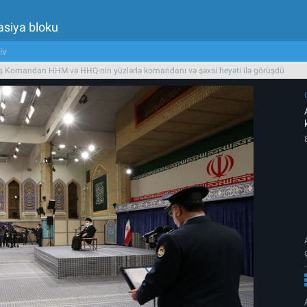
asiya bloku
iv
aş Komandan HHM və HHQ-nin yüzlərlə komandanı və şəxsi heyəti ilə görüşdü