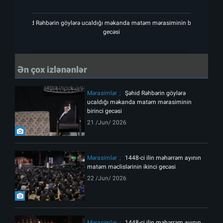
Şəhid Rəhbərin göylərə ucaldığı məkanda matəm mərasiminin birinci
Şəhi
gecəsi
Ən çox izlənənlər
Mərasimlər
Şəhid Rəhbərin göylərə
ucaldığı məkanda matəm mərasiminin
birinci gecəsi
21 /Jun/ 2026
Mərasimlər
1448-ci ilin məhərrəm ayının
matəm məclislərinin ikinci gecəsi
22 /Jun/ 2026
Mərasimlər
1448-ci ilin məhərrəm ayının