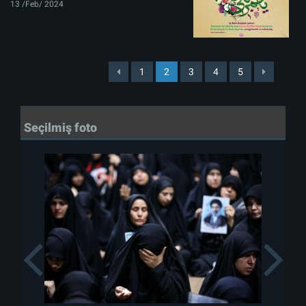
13 /Feb/ 2024
1
2
3
4
5
Seçilmiş foto
Previous