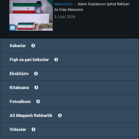
Mərasimlər
İslam İnqilabının Şəhid Rəhbəri
ilə Vida Mərasimi
3 /Jul/ 2026
Xəbərlər
Fiqh və şəri hökmlər
Eksklüziv
Kitabxana
Fotoalbom
Ali Məqamlı Rəhbərlik
Videolar