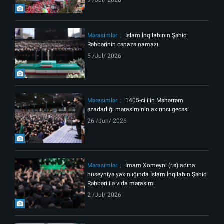
Mərasimlər
İslam İnqilabının Şəhid
Rəhbərinin cənazə namazı
5 /Jul/ 2026
Mərasimlər
1405-ci ilin Məhərrəm
əzadarlığı mərasiminin axırıncı gecəsi
26 /Jun/ 2026
Mərasimlər
İmam Xomeyni (r.ə) adına
hüseyniyə yaxınlığında İslam İnqilabın Şəhid
Rəhbəri ilə vida mərasimi
2 /Jul/ 2026