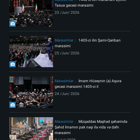
Tasua gecəsi mərasimi
23 /Jun/ 2026
Mərasimlər
1405-ci ilin Şami-Qəriban
mərasimi
25 /Jun/ 2026
Mərasimlər
İmam Hüseynin (ə) Aşura
gecəsi mərasimi 1405-ci il
24 /Jun/ 2026
Mərasimlər
Müqəddəs Məşhəd şəhərində
Şəhid İmamın pak nəşi ilə vida və dəfn
mərasimi
9 /Jul/ 2026