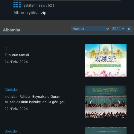
[ Şəkillərin sayı : 62 ]
Albomu yüklə:
zip
Albomlar
Zühurun təməli
24 /Feb/ 2024
Görüşlər
İnqilabın Rəhbəri Beynəlxalq Quran
Müsabiqəsinin iştirakçıları ilə görüşdü
22 /Feb/ 2024
Görüşlər