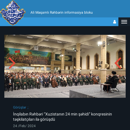
Ali Məqamlı Rəhbərin informasiya bloku
Görüşlər
İnqilabın Rəhbəri “Xuzistanın 24 min şəhidi” konqresinin
təşkilatçıları ilə görüşdü
24 /Feb/ 2024