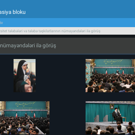
asiya bloku
iv
sitet tələbələri və tələbə təşkilatlarının nümayəndələri ilə görüş
ın nümayəndələri ilə görüş