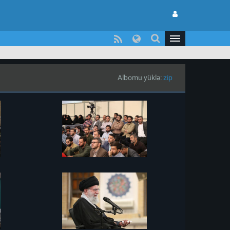
Albomu yüklə:
zip