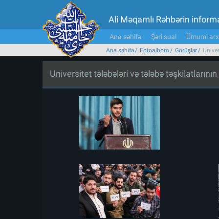
Ali Məqamlı Rəhbərin inform
Ana səhifə
Şəri sual
Ümumi arx
Ana səhifə
Fotoalbom
Görüşlər
Univer
Universitet tələbələri və tələbə təşkilatların