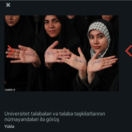
Ali Məqamlı Rəhbərin informasiya bloku
Universitet tələbələri və tələbə təşkilatlarının
nümayəndələri ilə görüş
Albomu yüklə:
zip
Universitet tələbələri və tələbə təşkilatlarının
nümayəndələri ilə görüş
Yüklə