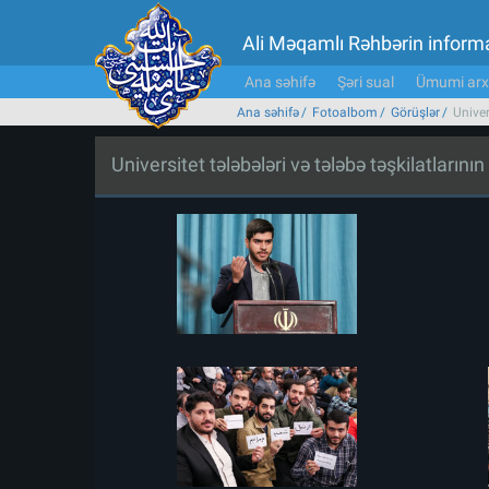
Ali Məqamlı Rəhbərin inform
Ana səhifə
Şəri sual
Ümumi arx
Ana səhifə
Fotoalbom
Görüşlər
Univer
Universitet tələbələri və tələbə təşkilatların