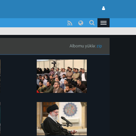
Albomu yüklə:
zip