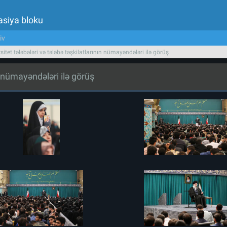
asiya bloku
iv
sitet tələbələri və tələbə təşkilatlarının nümayəndələri ilə görüş
ın nümayəndələri ilə görüş