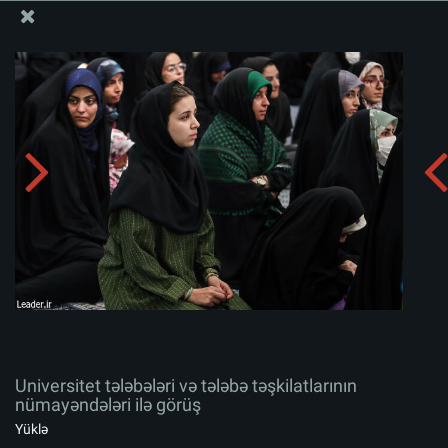
Ali Məqamlı Rəhbərin informasiya bloku
Universitet tələbələri və tələbə təşkilatlarının
nümayəndələri ilə görüş
Albomu yüklə:
zip
Universitet tələbələri və tələbə təşkilatlarının
nümayəndələri ilə görüş
Yüklə