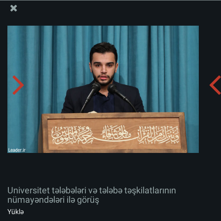
Ali Məqamlı Rəhbərin informasiya bloku
Universitet tələbələri və tələbə təşkilatlarının
nümayəndələri ilə görüş
Albomu yüklə:
zip
Universitet tələbələri və tələbə təşkilatlarının
nümayəndələri ilə görüş
Yüklə