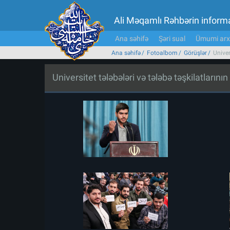
Ali Məqamlı Rəhbərin inform
Ana səhifə
Şəri sual
Ümumi arx
Ana səhifə
Fotoalbom
Görüşlər
Univer
Universitet tələbələri və tələbə təşkilatların