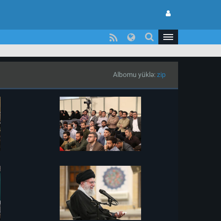
Albomu yüklə:
zip