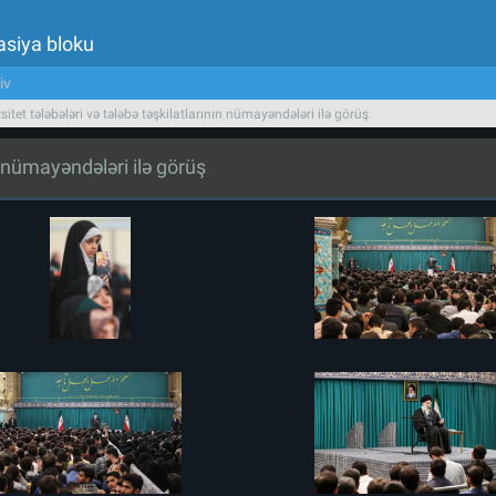
asiya bloku
iv
sitet tələbələri və tələbə təşkilatlarının nümayəndələri ilə görüş
ın nümayəndələri ilə görüş