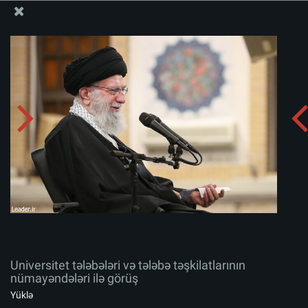
Ali Məqamlı Rəhbərin informasiya bloku
Universitet tələbələri və tələbə təşkilatlarının
nümayəndələri ilə görüş
Albomu yüklə:
zip
Universitet tələbələri və tələbə təşkilatlarının
nümayəndələri ilə görüş
Yüklə