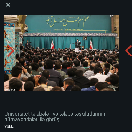
Ali Məqamlı Rəhbərin informasiya bloku
Universitet tələbələri və tələbə təşkilatlarının
nümayəndələri ilə görüş
Albomu yüklə:
zip
Universitet tələbələri və tələbə təşkilatlarının
nümayəndələri ilə görüş
Yüklə