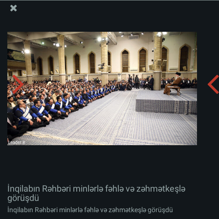
Ali Məqamlı Rəhbərin informasiya bloku
İnqilabın Rəhbəri minlərlə fəhlə və zəhmətkeşlə görüşdü
Albomu yüklə:
zip
İnqilabın Rəhbəri minlərlə fəhlə və zəhmətkeşlə
görüşdü
İnqilabın Rəhbəri minlərlə fəhlə və zəhmətkeşlə görüşdü