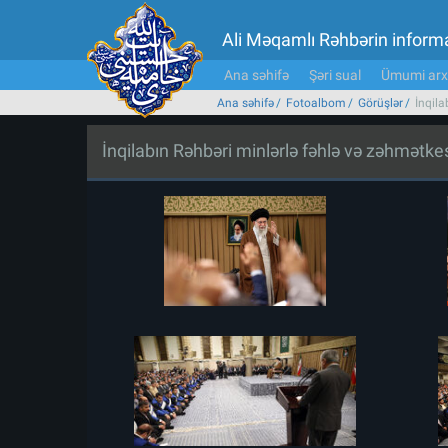
Ali Məqamlı Rəhbərin inform
Ana səhifə
Şəri sual
Ümumi arx
Ana səhifə
Fotoalbom
Görüşlər
İnqila
İnqilabın Rəhbəri minlərlə fəhlə və zəhmətk