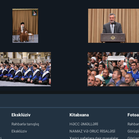
Eksklüziv
Kitabxana
Foto
Rəhbərlə tanışlıq
HƏCC ƏMƏLLƏRİ
Rəhbər
Eksklüziv
NAMAZ VƏ ORUC RİSALƏSİ
Görüşl
i
Xarici səfərlərə dair məsələlər
Görüşm