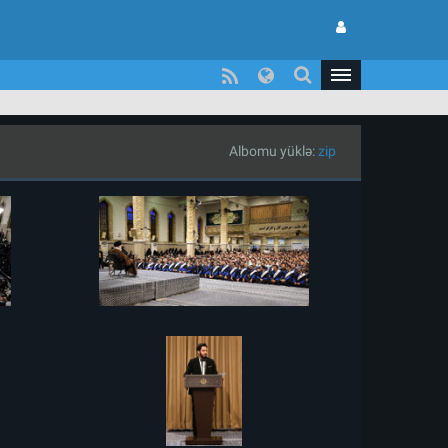
Albomu yüklə:
zip