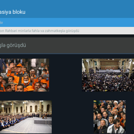
asiya bloku
iv
bın Rəhbəri minlərlə fəhlə və zəhmətkeşlə görüşdü
eşlə görüşdü