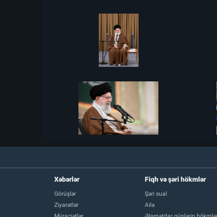
Xəbərlər
Fiqh və şəri hökmlər
Görüşlər
Şəri sual
Ziyarətlər
Ailə
Müraciətlər
Əlamətdar günlərin hökmlər