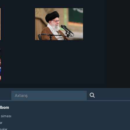
albom
 siması
ər
ələr