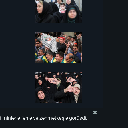
i minlərlə fəhlə və zəhmətkeşlə görüşdü