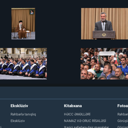
Eksklüziv
Kitabxana
Foto
Rəhbərlə tanışlıq
HƏCC ƏMƏLLƏRİ
Rəhbər
Eksklüziv
NAMAZ VƏ ORUC RİSALƏSİ
Görüşl
i
Xarici səfərlərə dair məsələlər
Görüşm