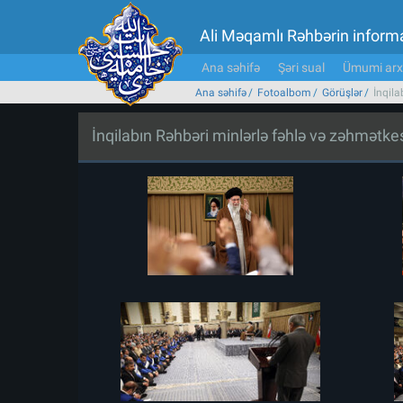
Ali Məqamlı Rəhbərin inform
Ana səhifə
Şəri sual
Ümumi arx
Ana səhifə
Fotoalbom
Görüşlər
İnqila
İnqilabın Rəhbəri minlərlə fəhlə və zəhmətk