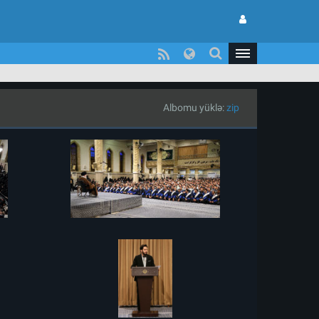
Albomu yüklə:
zip