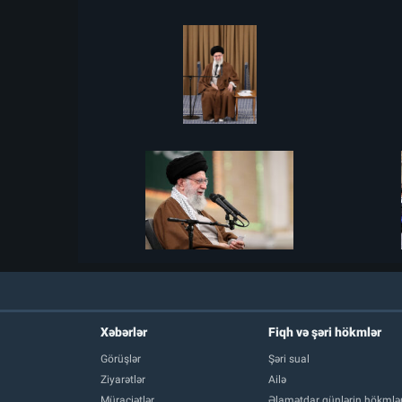
Xəbərlər
Fiqh və şəri hökmlər
Görüşlər
Şəri sual
Ziyarətlər
Ailə
Müraciətlər
Əlamətdar günlərin hökmlər