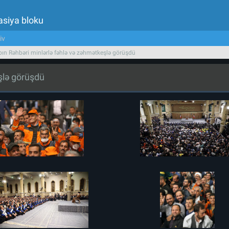
asiya bloku
iv
bın Rəhbəri minlərlə fəhlə və zəhmətkeşlə görüşdü
eşlə görüşdü