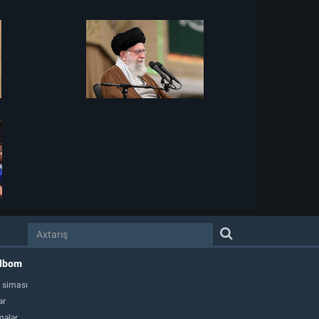
albom
 siması
ər
ələr