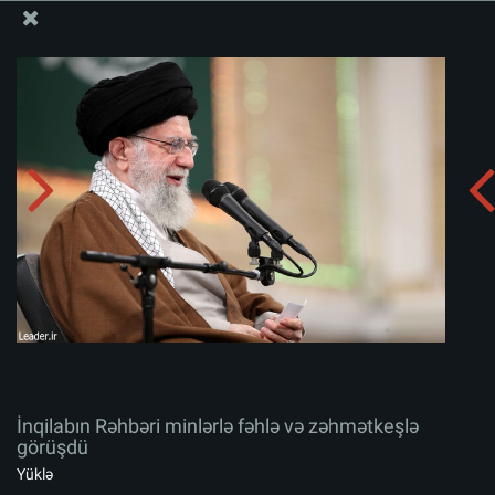
Ali Məqamlı Rəhbərin informasiya bloku
İnqilabın Rəhbəri minlərlə fəhlə və zəhmətkeşlə görüşdü
Albomu yüklə:
zip
İnqilabın Rəhbəri minlərlə fəhlə və zəhmətkeşlə
görüşdü
Yüklə