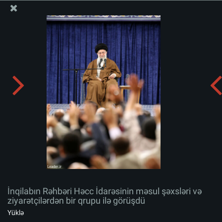
Ali Məqamlı Rəhbərin informasiya bloku
İnqilabın Rəhbəri Həcc İdarəsinin məsul şəxsləri və
ziyarətçilərdən bir qrupu ilə görüşdü
Albomu yüklə:
zip
İnqilabın Rəhbəri Həcc İdarəsinin məsul şəxsləri və
ziyarətçilərdən bir qrupu ilə görüşdü
Yüklə