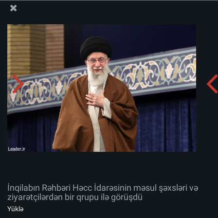
Ali Məqamlı Rəhbərin informasiya bloku
İnqilabın Rəhbəri Həcc İdarəsinin məsul şəxsləri və
ziyarətçilərdən bir qrupu ilə görüşdü
Albomu yüklə:
zip
İnqilabın Rəhbəri Həcc İdarəsinin məsul şəxsləri və
ziyarətçilərdən bir qrupu ilə görüşdü
Yüklə